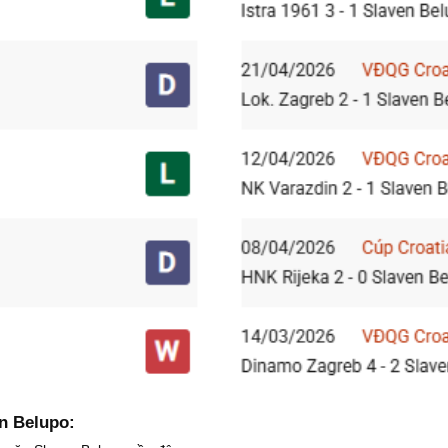
en Belupo: