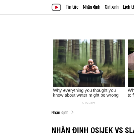
Tin tức
Nhận định
Girl xinh
Lịch t
Nhận định
NHẬN ĐỊNH OSIJEK VS SL