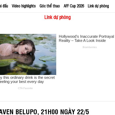
hi đấu
Video highlights
Góc thể thao
AFF Cup 2026
Link dự phòng
Link dự phòng
AVEN BELUPO, 21H00 NGÀY 22/5