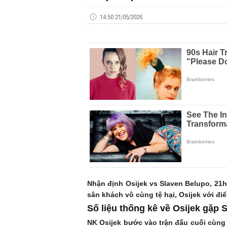
14:50 21/05/2026
Nhận định Osijek vs Slaven Belupo, 21
sân khách vô cùng tệ hại, Osijek với đ
Số liệu thống kê về Osijek gặp 
NK Osijek bước vào trận đấu cuối cùng c