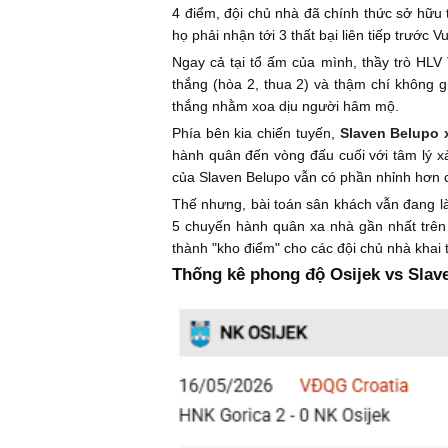
4 điểm, đội chủ nhà đã chính thức sở hữu 
họ phải nhận tới 3 thất bại liên tiếp trước 
Ngay cả tại tổ ấm của mình, thầy trò HLV 
thắng (hòa 2, thua 2) và thậm chí không gh
thắng nhằm xoa dịu người hâm mộ.
Phía bên kia chiến tuyến,
Slaven Belupo x
hành quân đến vòng đấu cuối với tâm lý x
của Slaven Belupo vẫn có phần nhỉnh hơn c
Thế nhưng, bài toán sân khách vẫn đang là
5 chuyến hành quân xa nhà gần nhất trên mọ
thành "kho điểm" cho các đội chủ nhà khai t
Thống kê phong độ Osijek vs Slav