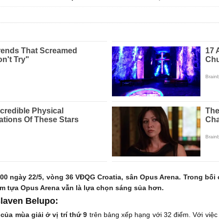
h00 ngày 22/5, vòng 36 VĐQG Croatia, sân Opus Arena. Trong bố
iểm tựa Opus Arena vẫn là lựa chọn sáng sủa hơn.
Slaven Belupo:
ủa mùa giải ở vị trí thứ 9
trên bảng xếp hạng với 32 điểm. Với việc