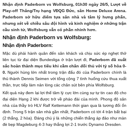
Nhận định Paderborn vs Wolfsburg, 01h30 ngày 26/5, Lượt về
Play-off Thăng/Trụ hạng VĐQG Đức, sân Home Deluxe Arena.
Paderborn sở hữu điểm tựa sân nhà và tâm lý hưng phấn,
nhưng xét về chiều sâu đội hình và kinh nghiệm ở những trận
cầu sinh tử, Wolfsburg vẫn có phần nhỉnh hơn.
Nhận định Paderborn vs Wolfsburg:
Nhận định Paderborn:
Mặc dù phải hành quân đến sân khách và chịu sức ép nghẹt thở
liên tục từ đại diện Bundesliga ở trận lượt đi,
Paderborn đã xuất
sắc hoàn thành mục tiêu khi cầm chân đối thủ với tỷ số hòa 0-
0.
Người hùng lớn nhất trong trận đấu đó của Paderborn chính là
thủ thành Dennis Seimen với tổng cộng 7 tình huống cứu thua xuất
thần, trực tiếp làm nản lòng các chân sút bên phía Wolfsburg.
Kết quả này đem lại lợi thế tâm lý cực lớn cùng sự tự tin cao độ cho
đại diện Hạng 2 khi được trở về pháo đài của mình. Phong độ sân
nhà của thầy trò HLV Ralf Kettemann thời gian qua là tương đối ổn
định. Trong 5 trận sân nhà gần nhất, Paderborn có tới 4 trận bất bại
(2 thắng, 2 hòa). Đáng chú ý là những chiến thắng áp đảo như màn
đè bẹp Magdeburg 4-3 hay thắng lợi 2-1 trước Dynamo Dresden.