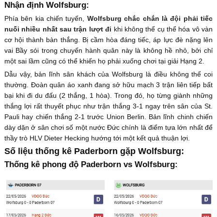
Nhận định Wolfsburg:
Phía bên kia chiến tuyến,
Wolfsburg chắc chắn là đội phải tiếc
nuối nhiều nhất sau trận lượt đi
khi không thể cụ thể hóa vô vàn
cơ hội thành bàn thắng. Bị cầm hòa đáng tiếc, áp lực đè nặng lên
vai Bầy sói trong chuyến hành quân này là không hề nhỏ, bởi chỉ
một sai lầm cũng có thể khiến họ phải xuống chơi tại giải Hạng 2.
Dẫu vậy, bản lĩnh sân khách của Wolfsburg là điều không thể coi
thường. Đoàn quân áo xanh đang sở hữu mạch 3 trận liên tiếp bất
bại khi đi du đấu (2 thắng, 1 hòa). Trong đó, họ từng giành những
thắng lợi rất thuyết phục như trận thắng 3-1 ngay trên sân của St.
Pauli hay chiến thắng 2-1 trước Union Berlin. Bản lĩnh chinh chiến
dày dặn ở sân chơi số một nước Đức chính là điểm tựa lớn nhất để
thầy trò HLV Dieter Hecking hướng tới một kết quả thuận lợi.
Số liệu thống kê Paderborn gặp Wolfsburg:
Thống kê phong độ Paderborn vs Wolfsburg: