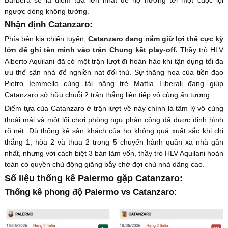
Barbera sẽ là điểm tựa lớn nhất để họ hướng tới một cuộc lội
ngược dòng không tưởng.
Nhận định Catanzaro:
Phía bên kia chiến tuyến,
Catanzaro đang nắm giữ lợi thế cực kỳ
lớn để ghi tên mình vào trận Chung kết play-off.
Thầy trò HLV
Alberto Aquilani đã có một trận lượt đi hoàn hảo khi tận dụng tối đa
ưu thế sân nhà để nghiền nát đối thủ. Sự thăng hoa của tiền đạo
Pietro Iemmello cùng tài năng trẻ Mattia Liberali đang giúp
Catanzaro sở hữu chuỗi 2 trận thắng liên tiếp vô cùng ấn tượng.
Điểm tựa của Catanzaro ở trận lượt về này chính là tâm lý vô cùng
thoải mái và một lối chơi phòng ngự phản công đã được định hình
rõ nét. Dù thống kê sân khách của họ không quá xuất sắc khi chỉ
thắng 1, hòa 2 và thua 2 trong 5 chuyến hành quân xa nhà gần
nhất, nhưng với cách biệt 3 bàn làm vốn, thầy trò HLV Aquilani hoàn
toàn có quyền chủ động giăng bẫy chờ đợi chủ nhà dâng cao.
Số liệu thống kê Palermo gặp Catanzaro:
Thống kê phong độ Palermo vs Catanzaro: