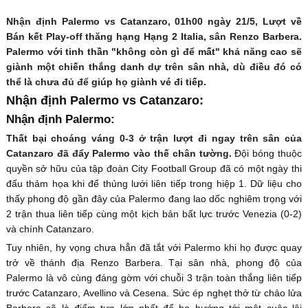
Nhận định Palermo vs Catanzaro, 01h00 ngày 21/5, Lượt về
Bán kết Play-off thăng hạng Hạng 2 Italia, sân Renzo Barbera.
Palermo với tinh thần "không còn gì để mất" khả năng cao sẽ
giành một chiến thắng danh dự trên sân nhà, dù điều đó có
thể là chưa đủ để giúp họ giành vé đi tiếp.
Nhận định Palermo vs Catanzaro:
Nhận định Palermo:
Thất bại choáng váng 0-3 ở trận lượt đi ngay trên sân của
Catanzaro đã đẩy Palermo vào thế chân tường.
Đội bóng thuộc
quyền sở hữu của tập đoàn City Football Group đã có một ngày thi
đấu thảm họa khi để thủng lưới liên tiếp trong hiệp 1. Dữ liệu cho
thấy phong độ gần đây của Palermo đang lao dốc nghiêm trọng với
2 trận thua liên tiếp cùng một kịch bản bất lực trước Venezia (0-2)
và chính Catanzaro.
Tuy nhiên, hy vọng chưa hẳn đã tắt với Palermo khi họ được quay
trở về thánh địa Renzo Barbera. Tại sân nhà, phong độ của
Palermo là vô cùng đáng gờm với chuỗi 3 trận toàn thắng liên tiếp
trước Catanzaro, Avellino và Cesena. Sức ép nghẹt thở từ chảo lửa