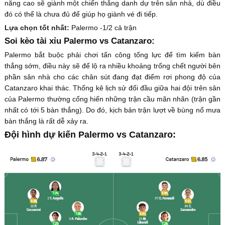
năng cao sẽ giành một chiến thắng danh dự trên sân nhà, dù điều
đó có thể là chưa đủ để giúp họ giành vé đi tiếp.
Lựa chọn tốt nhất:
Palermo -1/2 cả trận
Soi kèo tài xỉu Palermo vs Catanzaro:
Palermo bắt buộc phải chơi tấn công tổng lực để tìm kiếm bàn
thắng sớm, điều này sẽ để lộ ra nhiều khoảng trống chết người bên
phần sân nhà cho các chân sút đang đạt điểm rơi phong độ của
Catanzaro khai thác. Thống kê lịch sử đối đầu giữa hai đội trên sân
của Palermo thường cống hiến những trận cầu mãn nhãn (trận gần
nhất có tới 5 bàn thắng). Do đó, kịch bản trận lượt về bùng nổ mưa
bàn thắng là rất dễ xảy ra.
Đội hình dự kiến Palermo vs Catanzaro: