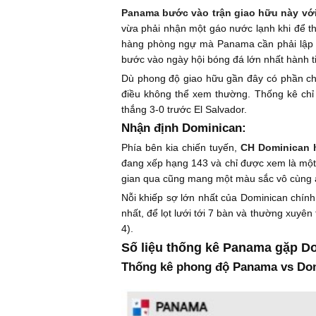
Panama bước vào trận giao hữu này với
vừa phải nhận một gáo nước lạnh khi để th
hàng phòng ngự mà Panama cần phải lập tứ
bước vào ngày hội bóng đá lớn nhất hành t
Dù phong độ giao hữu gần đây có phần ch
điều không thể xem thường. Thống kê chỉ 
thắng 3-0 trước El Salvador.
Nhận định Dominican:
Phía bên kia chiến tuyến,
CH Dominican h
đang xếp hạng 143 và chỉ được xem là một
gian qua cũng mang một màu sắc vô cùng ả
Nỗi khiếp sợ lớn nhất của Dominican chín
nhất, để lọt lưới tới 7 bàn và thường xuyê
4).
Số liệu thống kê Panama gặp D
Thống kê phong độ Panama vs Do