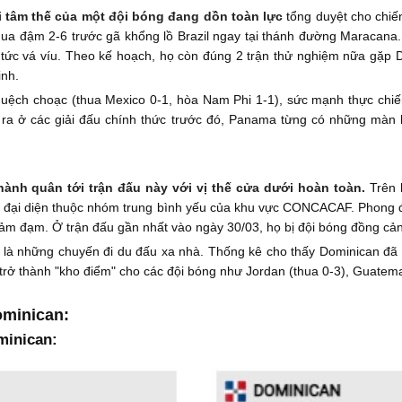
 tâm thế của một đội bóng đang dồn toàn lực
tổng duyệt cho chiế
ua đậm 2-6 trước gã khổng lồ Brazil ngay tại thánh đường Maracana. T
c vá víu. Theo kế hoạch, họ còn đúng 2 trận thử nghiệm nữa gặp Do
inh.
uệch choạc (thua Mexico 0-1, hòa Nam Phi 1-1), sức mạnh thực chiế
ra ở các giải đấu chính thức trước đó, Panama từng có những màn h
ành quân tới trận đấu này với vị thế cửa dưới hoàn toàn.
Trên b
 đại diện thuộc nhóm trung bình yếu của khu vực CONCACAF. Phong độ
m đạm. Ở trận đấu gần nhất vào ngày 30/03, họ bị đội bóng đồng cản
h là những chuyến đi du đấu xa nhà. Thống kê cho thấy Dominican đã 
n trở thành "kho điểm" cho các đội bóng như Jordan (thua 0-3), Guatema
ominican:
minican: