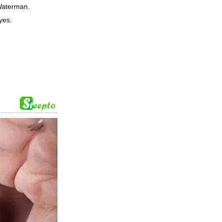
Waterman.
yes.