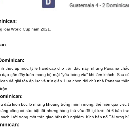
inican:
g loại World Cup năm 2021.
can:
Dominican:
nh thức áp mức tỷ lệ handicap cho trận đấu này, nhưng Panama chắc
ó dạo gần đây luôn mang bộ mặt "yếu bóng vía" khi làm khách. Sau cú
n để giải tỏa áp lực và trút giận. Lựa chọn đội chủ nhà Panama thắng
trận
Dominican:
u đấu luôn bộc lộ những khoảng trống mênh mông, thể hiện qua việc t
ng công có sức bật tốt nhưng hàng thủ vừa để lọt lưới tới 6 bàn trư
 sạch lưới trong một trận giao hữu thử nghiệm. Kịch bản nổ Tài tưng bừ
minican: