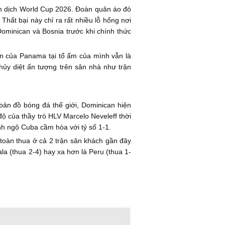
n dịch World Cup 2026. Đoàn quân áo đỏ
hất bại này chỉ ra rất nhiều lỗ hổng nơi
minican và Bosnia trước khi chính thức
n của Panama tại tổ ấm của mình vẫn là
ủy diệt ấn tượng trên sân nhà như trận
ản đồ bóng đá thế giới, Dominican hiện
 của thầy trò HLV Marcelo Neveleff thời
h ngộ Cuba cầm hòa với tỷ số 1-1.
toàn thua ở cả 2 trận sân khách gần đây
la (thua 2-4) hay xa hơn là Peru (thua 1-