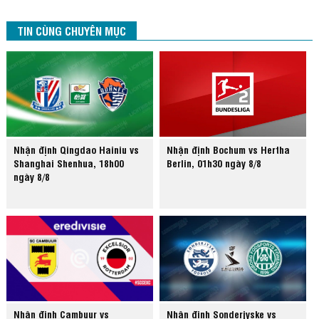
TIN CÙNG CHUYÊN MỤC
Nhận định Qingdao Hainiu vs
Nhận định Bochum vs Hertha
Shanghai Shenhua, 18h00
Berlin, 01h30 ngày 8/8
ngày 8/8
Nhận định Cambuur vs
Nhận định Sonderjyske vs