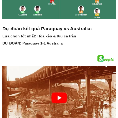
Dự đoán kết quả Paraguay vs Australia:
Lựa chọn tốt nhất: Hòa kèo & Xỉu cả trận
DỰ ĐOÁN: Paraguay 1-1 Australia