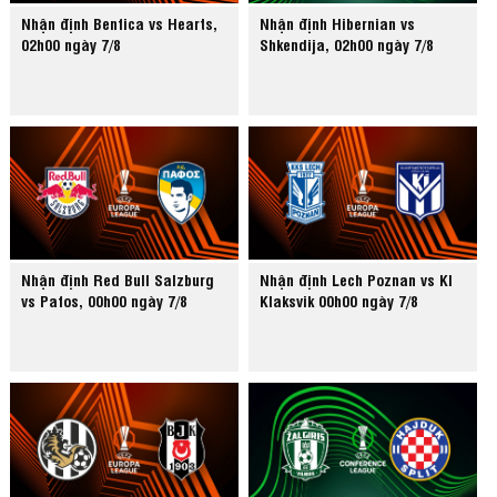
Nhận định Benfica vs Hearts,
Nhận định Hibernian vs
02h00 ngày 7/8
Shkendija, 02h00 ngày 7/8
Nhận định Red Bull Salzburg
Nhận định Lech Poznan vs KI
vs Pafos, 00h00 ngày 7/8
Klaksvik 00h00 ngày 7/8