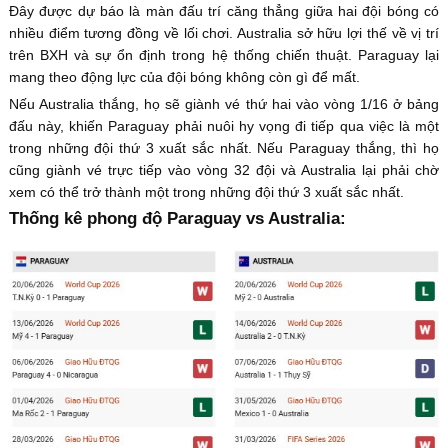
Đây được dự báo là màn đấu trí căng thẳng giữa hai đội bóng có
nhiều điểm tương đồng về lối chơi. Australia sở hữu lợi thế về vị trí
trên BXH và sự ổn định trong hệ thống chiến thuật. Paraguay lại
mang theo động lực của đội bóng không còn gì để mất.
Nếu Australia thắng, họ sẽ giành vé thứ hai vào vòng 1/16 ở bảng
đấu này, khiến Paraguay phải nuôi hy vọng đi tiếp qua việc là một
trong những đội thứ 3 xuất sắc nhất. Nếu Paraguay thắng, thì họ
cũng giành vé trực tiếp vào vòng 32 đội và Australia lại phải chờ
xem có thể trở thành một trong những đội thứ 3 xuất sắc nhất.
Thống kê phong độ Paraguay vs Australia: