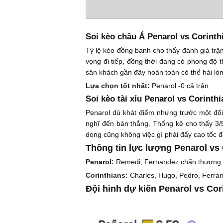
Soi kèo châu Á Penarol vs Corinth
Tỷ lệ kèo đồng banh cho thấy đánh giá trận
vọng đi tiếp, đồng thời đang có phong độ t
sân khách gần đây hoàn toàn có thể hài lòn
Lựa chọn tốt nhất:
Penarol -0 cả trận
Soi kèo tài xỉu Penarol vs Corinthi
Penarol dù khát điểm nhưng trước một đối
nghĩ đến bàn thắng. Thống kê cho thấy 3/5 
dong cũng không việc gì phải đẩy cao tốc 
Thông tin lực lượng Penarol vs 
Penarol:
Remedi, Fernandez chấn thương. O
Corinthians:
Charles, Hugo, Pedro, Ferrari
Đội hình dự kiến Penarol vs Cor