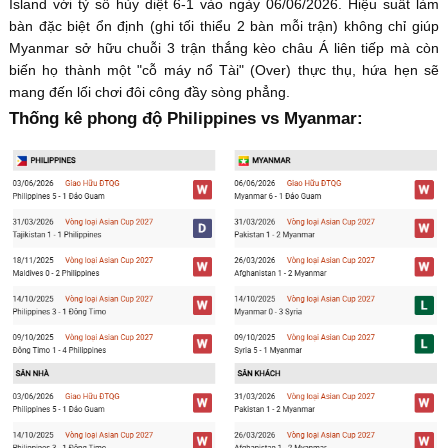
Island với tỷ số hủy diệt 6-1 vào ngày 06/06/2026. Hiệu suất làm
bàn đặc biệt ổn định (ghi tối thiểu 2 bàn mỗi trận) không chỉ giúp
Myanmar sở hữu chuỗi 3 trận thắng kèo châu Á liên tiếp mà còn
biến họ thành một "cỗ máy nổ Tài" (Over) thực thụ, hứa hẹn sẽ
mang đến lối chơi đôi công đầy sòng phẳng.
Thống kê phong độ Philippines vs Myanmar: