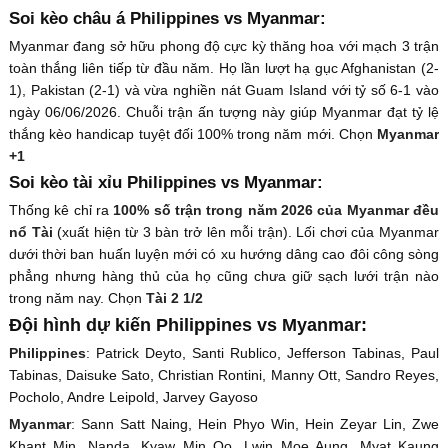
Soi kèo châu á Philippines vs Myanmar:
Myanmar đang sở hữu phong độ cực kỳ thăng hoa với mạch 3 trận
toàn thắng liên tiếp từ đầu năm. Họ lần lượt hạ gục Afghanistan (2-
1), Pakistan (2-1) và vừa nghiền nát Guam Island với tỷ số 6-1 vào
ngày 06/06/2026. Chuỗi trận ấn tượng này giúp Myanmar đạt tỷ lệ
thắng kèo handicap tuyệt đối 100% trong năm mới. Chọn
Myanmar
+1
Soi kèo tài xỉu Philippines vs Myanmar:
Thống kê chỉ ra
100% số trận trong năm 2026 của Myanmar đều
nổ Tài
(xuất hiện từ 3 bàn trở lên mỗi trận). Lối chơi của Myanmar
dưới thời ban huấn luyện mới có xu hướng dâng cao đôi công sòng
phẳng nhưng hàng thủ của họ cũng chưa giữ sạch lưới trận nào
trong năm nay. Chọn
Tài 2 1/2
Đội hình dự kiến Philippines vs Myanmar:
Philippines
: Patrick Deyto, Santi Rublico, Jefferson Tabinas, Paul
Tabinas, Daisuke Sato, Christian Rontini, Manny Ott, Sandro Reyes,
Pocholo, Andre Leipold, Jarvey Gayoso
Myanmar
: Sann Satt Naing, Hein Phyo Win, Hein Zeyar Lin, Zwe
Khant Min, Nanda, Kyaw Min Oo, Lwin Moe Aung, Myat Kaung