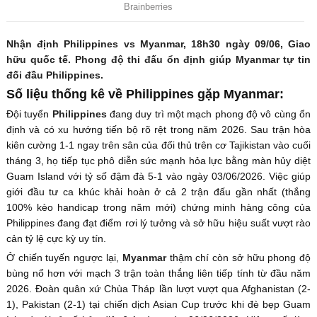
Nhận định Philippines vs Myanmar, 18h30 ngày 09/06, Giao
hữu quốc tế. Phong độ thi đấu ổn định giúp Myanmar tự tin
đối đầu Philippines.
Số liệu thống kê về Philippines gặp Myanmar:
Đội tuyển
Philippines
đang duy trì một mạch phong độ vô cùng ổn
định và có xu hướng tiến bộ rõ rệt trong năm 2026. Sau trận hòa
kiên cường 1-1 ngay trên sân của đối thủ trên cơ Tajikistan vào cuối
tháng 3, họ tiếp tục phô diễn sức mạnh hỏa lực bằng màn hủy diệt
Guam Island với tỷ số đậm đà 5-1 vào ngày 03/06/2026. Việc giúp
giới đầu tư ca khúc khải hoàn ở cả 2 trận đấu gần nhất (thắng
100% kèo handicap trong năm mới) chứng minh hàng công của
Philippines đang đạt điểm rơi lý tưởng và sở hữu hiệu suất vượt rào
cản tỷ lệ cực kỳ uy tín.
Ở chiến tuyến ngược lại,
Myanmar
thậm chí còn sở hữu phong độ
bùng nổ hơn với mạch 3 trận toàn thắng liên tiếp tính từ đầu năm
2026. Đoàn quân xứ Chùa Tháp lần lượt vượt qua Afghanistan (2-
1), Pakistan (2-1) tại chiến dịch Asian Cup trước khi đè bẹp Guam