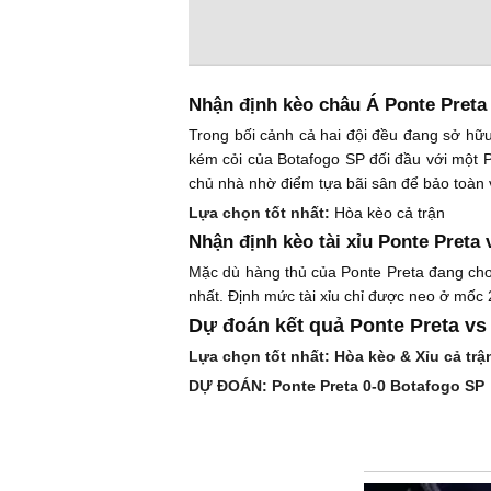
Nhận định kèo châu Á Ponte Preta
Trong bối cảnh cả hai đội đều đang sở hữu 
kém cỏi của Botafogo SP đối đầu với một P
chủ nhà nhờ điểm tựa bãi sân để bảo toàn 
Lựa chọn tốt nhất:
Hòa kèo cả trận
Nhận định kèo tài xỉu Ponte Preta
Mặc dù hàng thủ của Ponte Preta đang chơi 
nhất. Định mức tài xỉu chỉ được neo ở mốc
Dự đoán kết quả Ponte Preta vs
Lựa chọn tốt nhất: Hòa kèo & Xỉu cả trậ
DỰ ĐOÁN: Ponte Preta 0-0 Botafogo SP