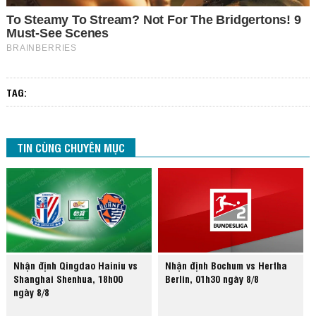
TAG:
TIN CÙNG CHUYÊN MỤC
Nhận định Qingdao Hainiu vs
Nhận định Bochum vs Hertha
Shanghai Shenhua, 18h00
Berlin, 01h30 ngày 8/8
ngày 8/8