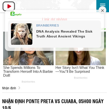
Link dự phòng
Nhận định
NHẬN ĐỊNH PONTE PRETA VS CUIABA, 05H00 NGÀY
10/6