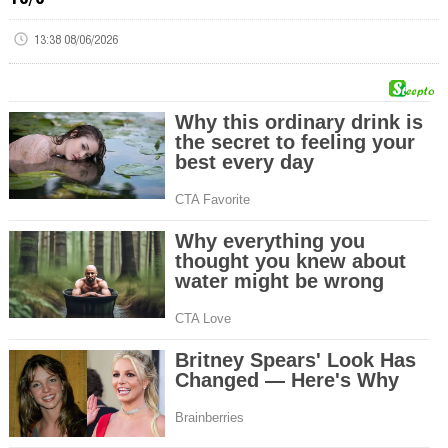
13:38 08/06/2026