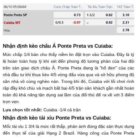
Nhận định kèo châu Á Ponte Preta vs Cuiaba:
Mức chấp 1/4 bàn cho thấy niềm tin đặt trọn vào Cuiaba. Đây là tỷ
lệ hoàn toàn hợp lý khi xét đến phong độ tương phản của hai đội
trên sàn giao dịch châu Á. Ponte Preta đang là "hố đen" của các
nhà đầu tư khi thua kèo 4/5 vòng đấu vừa qua và sở hữu phong độ
sân nhà vô cùng nghèo nàn. Trong khi đó, Cuiaba với lối chơi rình
rập đầy khó chịu và mạch bất bại 4/5 trận sân khách gần nhất hoàn
toàn đủ khả năng tận dụng sai lầm của đối thủ để ra về với 3 điểm
trọn vẹn.
Lựa chọn tốt nhất:
Cuiaba -1/4 cả trận
Nhận định kèo tài xỉu Ponte Preta vs Cuiaba:
Mốc tài xỉu 1 3/4 là mức rất thấp, phản ánh đúng đặc sản thực dụng
đến thực tế của giải Hạng 2 Brazil. Hàng công của Ponte Preta