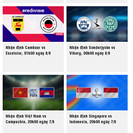
Nhận định Cambuur vs
Nhận định Sonderjyske vs
Excelsior, 01h00 ngày 8/8
Viborg, 00h00 ngày 8/8
Nhận định Việt Nam vs
Nhận định Singapore vs
Campuchia, 20h00 ngày 7/8
Indonesia, 20h00 ngày 7/8