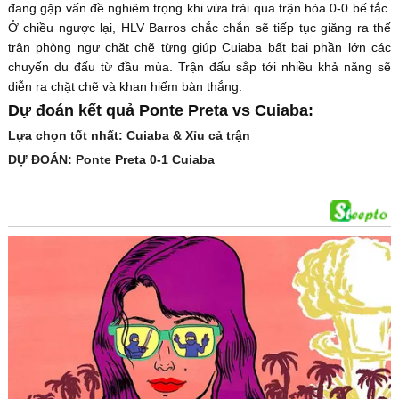
đang gặp vấn đề nghiêm trọng khi vừa trải qua trận hòa 0-0 bế tắc.
Ở chiều ngược lại, HLV Barros chắc chắn sẽ tiếp tục giăng ra thế
trận phòng ngự chặt chẽ từng giúp Cuiaba bất bại phần lớn các
chuyến du đấu từ đầu mùa. Trận đấu sắp tới nhiều khả năng sẽ
diễn ra chặt chẽ và khan hiếm bàn thắng.
Dự đoán kết quả Ponte Preta vs Cuiaba:
Lựa chọn tốt nhất: Cuiaba & Xỉu cả trận
DỰ ĐOÁN: Ponte Preta 0-1 Cuiaba