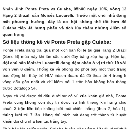
Nhận định Ponte Preta vs Cuiaba, 05h00 ngày 10/6, vòng 12
Hạng 2 Brazil, sân Moisés Lucarelli. Trước một chủ nhà đang
mất phương hướng, đây là cơ hội không thể tốt hơn để
Cuiaba tiếp đà hưng phấn và tích lũy thêm những điểm số
quan trọng.
Số liệu thống kê về Ponte Preta gặp Cuiaba:
Ponte Preta đang trải qua một kịch bản tồi tệ tại giải Hạng 2 Brazil
(Serie B) mùa này khi lún sâu dưới đáy bảng xếp hạng. Hiện tại,
đội chủ sân Moisés Lucarelli đang dậm chân ở vị trí thứ 19 với
vỏn vẹn 8 điểm.
Thống kê về phong độ phơi bày một thực trạng
báo động khi thầy trò HLV Edson Boaro đã để thua tới 4 trong 5
vòng đấu gần nhất và chỉ kiếm nổi 1 trận hòa không bàn thắng
trước Botafogo SP.
Ngay cả khi được thi đấu dưới sự cổ vũ của khán giả nhà, Ponte
Preta cũng không còn duy trì được sự linh thiêng khi hứng chịu
chuỗi 3 trận liên tiếp không biết mùi chiến thắng (thua 2, hòa 1),
thủng lưới tới 7 lần. Hàng thủ rách nát đang trở thành tử huyệt
khiến đội chủ nhà liên tục trắng tay.