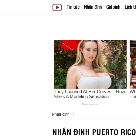
Tin tức
Nhận định
Girl xinh
Lịch t
Nhận định
NHẬN ĐỊNH PUERTO RICO 