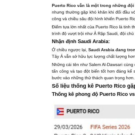
Puerto Rico vẫn là một trong những đội
nhưng thường gặp khó khăn khi đối đầu vớ
công và chiều sâu đội hình khiến Puerto Ri
Điểm tựa lớn nhất của Puerto Rico là tinh t
trình độ vượt trội như Ả Rập Saudi, đội c
Nhận định Saudi Arabia:
Ở chiều ngược lại,
Saudi Arabia đang tro
Tây Á vẫn sở hữu lực lượng chất lượng hơn 
Những cái tên như Salem Al-Dawsari cùng 
tấn công và tạo đột biến tốt hơn đáng kể 
bước vào những thử thách quan trọng hơn.
Số liệu thống kê Puerto Rico gặ
Thống kê phong độ Puerto Rico vs