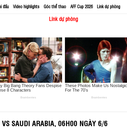
hi đấu
Video highlights
Góc thể thao
AFF Cup 2026
Link dự phòng
Link dự phòng
VS SAUDI ARABIA, 06H00 NGÀY 6/6