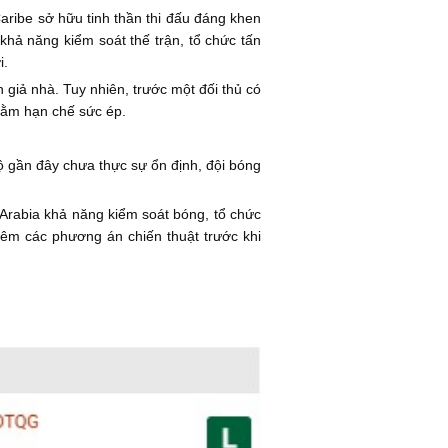
ribe sở hữu tinh thần thi đấu đáng khen
hả năng kiểm soát thế trận, tổ chức tấn
i.
n giả nhà. Tuy nhiên, trước một đối thủ có
nhằm hạn chế sức ép.
 gần đây chưa thực sự ổn định, đội bóng
Arabia khả năng kiểm soát bóng, tổ chức
hêm các phương án chiến thuật trước khi