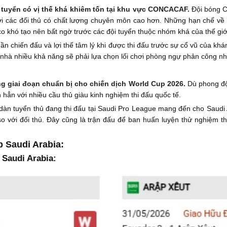
 tuyển có vị thế khá khiêm tốn tại khu vực CONCACAF.
Đội bóng Ca
i các đối thủ có chất lượng chuyên môn cao hơn. Những hạn chế về k
co khó tạo nên bất ngờ trước các đội tuyển thuộc nhóm khá của thế giớ
hần chiến đấu và lợi thế tâm lý khi được thi đấu trước sự cổ vũ của khá
hủ nhà nhiều khả năng sẽ phải lựa chọn lối chơi phòng ngự phản công 
ng giai đoạn chuẩn bị cho chiến dịch World Cup 2026.
Dù phong độ
hẳn với nhiều cầu thủ giàu kinh nghiệm thi đấu quốc tế.
dàn tuyển thủ đang thi đấu tại Saudi Pro League mang đến cho Saudi 
so với đối thủ. Đây cũng là trận đấu để ban huấn luyện thử nghiệm t
p Saudi Arabia:
 Saudi Arabia: