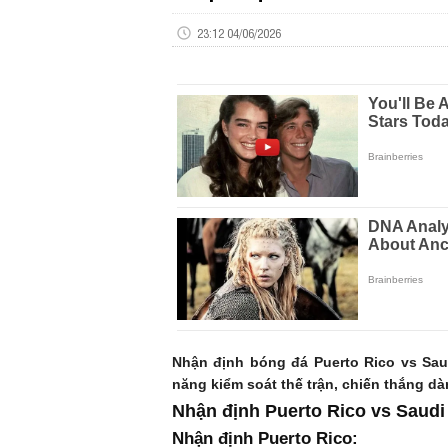
23:12 04/06/2026
Nhận định bóng đá Puerto Rico vs Saud
năng kiểm soát thế trận, chiến thắng dà
Nhận định Puerto Rico vs Saudi
Nhận định Puerto Rico: