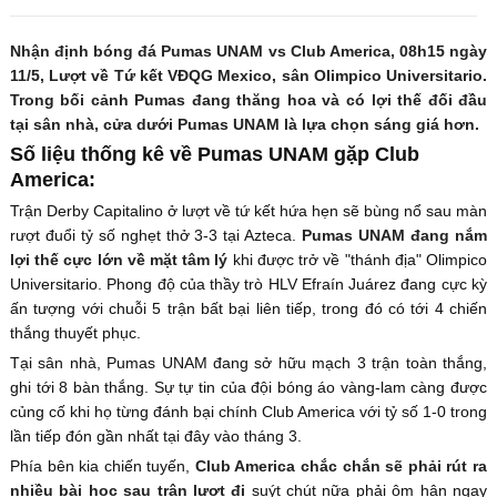
Nhận định bóng đá Pumas UNAM vs Club America, 08h15 ngày
11/5, Lượt về Tứ kết VĐQG Mexico, sân Olimpico Universitario.
Trong bối cảnh Pumas đang thăng hoa và có lợi thế đối đầu
tại sân nhà, cửa dưới Pumas UNAM là lựa chọn sáng giá hơn.
Số liệu thống kê về Pumas UNAM gặp Club
America:
Trận Derby Capitalino ở lượt về tứ kết hứa hẹn sẽ bùng nổ sau màn
rượt đuổi tỷ số nghẹt thở 3-3 tại Azteca.
Pumas UNAM đang nắm
lợi thế cực lớn về mặt tâm lý
khi được trở về "thánh địa" Olimpico
Universitario. Phong độ của thầy trò HLV Efraín Juárez đang cực kỳ
ấn tượng với chuỗi 5 trận bất bại liên tiếp, trong đó có tới 4 chiến
thắng thuyết phục.
Tại sân nhà, Pumas UNAM đang sở hữu mạch 3 trận toàn thắng,
ghi tới 8 bàn thắng. Sự tự tin của đội bóng áo vàng-lam càng được
củng cố khi họ từng đánh bại chính Club America với tỷ số 1-0 trong
lần tiếp đón gần nhất tại đây vào tháng 3.
Phía bên kia chiến tuyến,
Club America chắc chắn sẽ phải rút ra
nhiều bài học sau trận lượt đi
suýt chút nữa phải ôm hận ngay