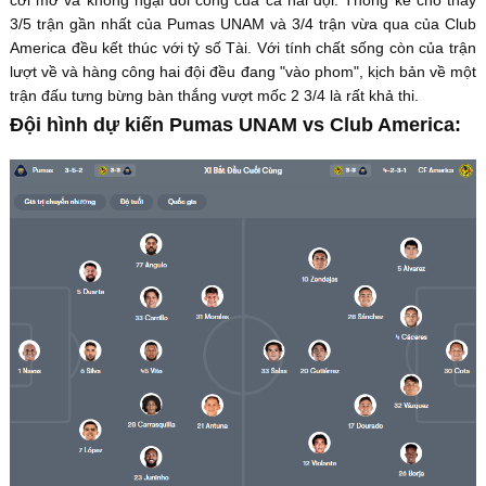
cởi mở và không ngại đôi công của cả hai đội. Thống kê cho thấy
3/5 trận gần nhất của Pumas UNAM và 3/4 trận vừa qua của Club
America đều kết thúc với tỷ số Tài. Với tính chất sống còn của trận
lượt về và hàng công hai đội đều đang "vào phom", kịch bản về một
trận đấu tưng bừng bàn thắng vượt mốc 2 3/4 là rất khả thi.
Đội hình dự kiến Pumas UNAM vs Club America: