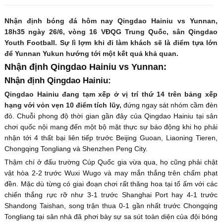
Nhận định bóng đá hôm nay Qingdao Hainiu vs Yunnan,
18h35 ngày 26/6, vòng 16 VĐQG Trung Quốc, sân Qingdao
Youth Football. Sự lì lợm khi đi làm khách sẽ là điểm tựa lớn
để Yunnan Yukun hướng tới một kết quả khả quan.
Nhận định Qingdao Hainiu vs Yunnan:
Nhận định Qingdao Hainiu:
Qingdao Hainiu đang tạm xếp ở vị trí thứ 14 trên bảng xếp
hạng với vỏn vẹn 10 điểm tích lũy,
đứng ngay sát nhóm cầm đèn
đỏ. Chuỗi phong độ thời gian gần đây của Qingdao Hainiu tại sân
chơi quốc nội mang đến một bộ mặt thực sự báo động khi họ phải
nhận tới 4 thất bại liên tiếp trước Beijing Guoan, Liaoning Tieren,
Chongqing Tongliang và Shenzhen Peng City.
Thậm chí ở đấu trường Cúp Quốc gia vừa qua, họ cũng phải chật
vật hòa 2-2 trước Wuxi Wugo và may mắn thắng trên chấm phạt
đền. Mặc dù từng có giai đoạn chơi rất thăng hoa tại tổ ấm với các
chiến thắng rực rỡ như 3-1 trước Shanghai Port hay 4-1 trước
Shandong Taishan, song trận thua 0-1 gần nhất trước Chongqing
Tongliang tại sân nhà đã phơi bày sự sa sút toàn diện của đội bóng