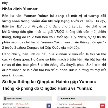
này.
Nhận định Yunnan:
Bên kia sân,
Yunnan Yukun lại đang có một vị trí tương đối
vững chắc trong nhóm đầu khi xếp hạng 4 với 21 điểm.
Dù vậy,
thầy trò HLV Jordi Vinyals cũng đang cho thấy dấu hiệu chững lại
khi 3 vòng đấu gần nhất tại giải VĐQG không biết đến mùi chiến
thắng, trong đó có 2 trận hòa và 1 thất bại. Tuy nhiên, sự tự tin đã
phần nào quay trở lại với Yunnan Yukun sau chiến thắng giòn giã 4-
2 trước Suzhou Dongwu tại Cúp Quốc gia mới đây.
Đáng chú ý, bản lĩnh du đấu của Yunnan Yukun vẫn là thứ vũ khí
cực kỳ đáng gờm. Họ đang sở hữu mạch 5 trận liên tiếp bất bại khi
rời xa tổ ấm, bao gồm 3 chiến thắng đầy thuyết phục. Sự lì lợm khi
đi làm khách sẽ là điểm tựa lớn để Yunnan Yukun hướng tới một kết
quả khả quan.
Số liệu thống kê Qingdao Hainiu gặp Yunnan:
Thống kê phong độ Qingdao Hainiu vs Yunnan: