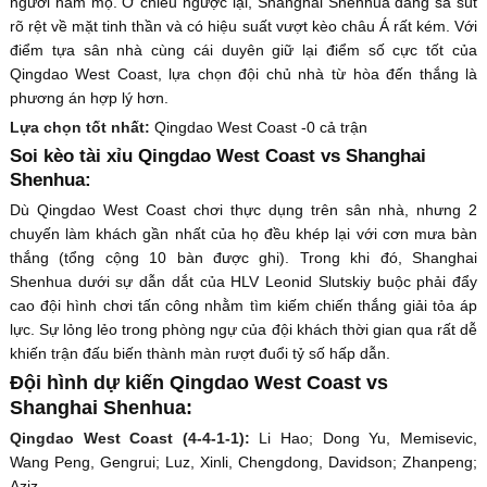
người hâm mộ. Ở chiều ngược lại, Shanghai Shenhua đang sa sút
rõ rệt về mặt tinh thần và có hiệu suất vượt kèo châu Á rất kém. Với
điểm tựa sân nhà cùng cái duyên giữ lại điểm số cực tốt của
Qingdao West Coast, lựa chọn đội chủ nhà từ hòa đến thắng là
phương án hợp lý hơn.
Lựa chọn tốt nhất:
Qingdao West Coast -0 cả trận
Soi kèo tài xỉu Qingdao West Coast vs Shanghai
Shenhua:
Dù Qingdao West Coast chơi thực dụng trên sân nhà, nhưng 2
chuyến làm khách gần nhất của họ đều khép lại với cơn mưa bàn
thắng (tổng cộng 10 bàn được ghi). Trong khi đó, Shanghai
Shenhua dưới sự dẫn dắt của HLV Leonid Slutskiy buộc phải đẩy
cao đội hình chơi tấn công nhằm tìm kiếm chiến thắng giải tỏa áp
lực. Sự lỏng lẻo trong phòng ngự của đội khách thời gian qua rất dễ
khiến trận đấu biến thành màn rượt đuổi tỷ số hấp dẫn.
Đội hình dự kiến Qingdao West Coast vs
Shanghai Shenhua:
Qingdao West Coast (4-4-1-1):
Li Hao; Dong Yu, Memisevic,
Wang Peng, Gengrui; Luz, Xinli, Chengdong, Davidson; Zhanpeng;
Aziz.