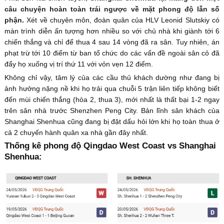
câu chuyện hoàn toàn trái ngược về mặt phong độ lẫn số
phận.
Xét về chuyên môn, đoàn quân của HLV Leonid Slutskiy có
màn trình diễn ấn tượng hơn nhiều so với chủ nhà khi giành tới 6
chiến thắng và chỉ để thua 4 sau 14 vòng đã ra sân. Tuy nhiên, án
phạt trừ tới 10 điểm từ ban tổ chức do các vấn đề ngoài sân cỏ đã
đẩy họ xuống vị trí thứ 11 với vỏn vẹn 12 điểm.
Không chỉ vậy, tâm lý của các cầu thủ khách dường như đang bị
ảnh hưởng nặng nề khi họ trải qua chuỗi 5 trận liên tiếp không biết
đến mùi chiến thắng (hòa 2, thua 3), mới nhất là thất bại 1-2 ngay
trên sân nhà trước Shenzhen Peng City. Bản lĩnh sân khách của
Shanghai Shenhua cũng đang bị đặt dấu hỏi lớn khi họ toàn thua ở
cả 2 chuyến hành quân xa nhà gần đây nhất.
Thống kê phong độ Qingdao West Coast vs Shanghai
Shenhua: