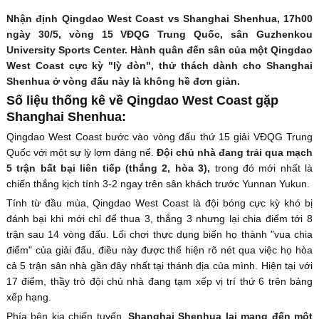
Nhận định Qingdao West Coast vs Shanghai Shenhua, 17h00
ngày 30/5, vòng 15 VĐQG Trung Quốc, sân Guzhenkou
University Sports Center. Hành quân đến sân của một Qingdao
West Coast cực kỳ "lỳ đòn", thử thách dành cho Shanghai
Shenhua ở vòng đấu này là không hề đơn giản.
Số liệu thống kê về Qingdao West Coast gặp
Shanghai Shenhua:
Qingdao West Coast bước vào vòng đấu thứ 15 giải VĐQG Trung
Quốc với một sự lỳ lợm đáng nể.
Đội chủ nhà đang trải qua mạch
5 trận bất bại liên tiếp (thắng 2, hòa 3),
trong đó mới nhất là
chiến thắng kịch tính 3-2 ngay trên sân khách trước Yunnan Yukun.
Tính từ đầu mùa, Qingdao West Coast là đội bóng cực kỳ khó bị
đánh bại khi mới chỉ để thua 3, thắng 3 nhưng lại chia điểm tới 8
trận sau 14 vòng đấu. Lối chơi thực dụng biến họ thành "vua chia
điểm" của giải đấu, điều này được thể hiện rõ nét qua việc họ hòa
cả 5 trận sân nhà gần đây nhất tại thánh địa của mình. Hiện tại với
17 điểm, thầy trò đội chủ nhà đang tạm xếp vị trí thứ 6 trên bảng
xếp hạng.
Phía bên kia chiến tuyến,
Shanghai Shenhua lại mang đến một