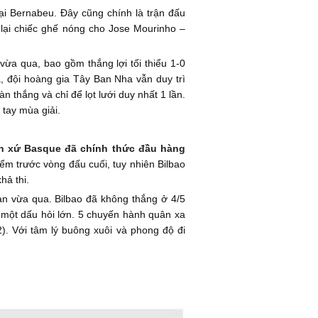
tại Bernabeu. Đây cũng chính là trận đấu
 lại chiếc ghế nóng cho Jose Mourinho –
ừa qua, bao gồm thắng lợi tối thiểu 1-0
a, đội hoàng gia Tây Ban Nha vẫn duy trì
 thắng và chỉ để lọt lưới duy nhất 1 lần.
 tay mùa giải.
ện xứ Basque đã chính thức đầu hàng
iểm trước vòng đấu cuối, tuy nhiên Bilbao
hả thi.
àn vừa qua. Bilbao đã không thắng ở 4/5
t một dấu hỏi lớn. 5 chuyến hành quân xa
2). Với tâm lý buông xuôi và phong độ đi