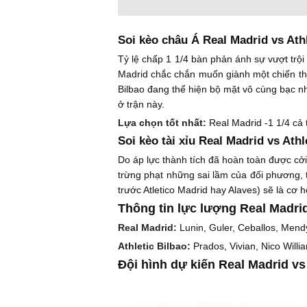
Soi kèo châu Á Real Madrid vs Athl
Tỷ lệ chấp 1 1/4 bàn phản ánh sự vượt trội
Madrid chắc chắn muốn giành một chiến thắn
Bilbao đang thể hiện bộ mặt vô cùng bạc nh
ở trận này.
Lựa chọn tốt nhất:
Real Madrid -1 1/4 cả 
Soi kèo tài xỉu Real Madrid vs Athl
Do áp lực thành tích đã hoàn toàn được cởi
trừng phạt những sai lầm của đối phương, t
trước Atletico Madrid hay Alaves) sẽ là cơ 
Thông tin lực lượng Real Madrid
Real Madrid:
Lunin, Guler, Ceballos, Mend
Athletic Bilbao:
Prados, Vivian, Nico Will
Đội hình dự kiến Real Madrid vs 