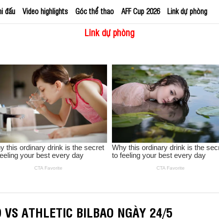
hi đấu
Video highlights
Góc thể thao
AFF Cup 2026
Link dự phòng
Link dự phòng
 VS ATHLETIC BILBAO NGÀY 24/5