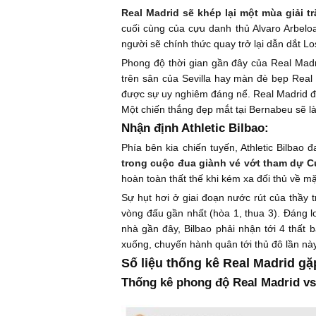
Real Madrid sẽ khép lại một mùa giải t
cuối cùng của cựu danh thủ Alvaro Arbelo
người sẽ chính thức quay trở lại dẫn dắt Lo
Phong độ thời gian gần đây của Real Madri
trên sân của Sevilla hay màn đè bẹp Real 
được sự uy nghiêm đáng nể. Real Madrid đang
Một chiến thắng đẹp mắt tại Bernabeu sẽ là
Nhận định Athletic Bilbao:
Phía bên kia chiến tuyến, Athletic Bilbao
trong cuộc đua giành vé vớt tham dự C
hoàn toàn thất thế khi kém xa đối thủ về mặt
Sự hụt hơi ở giai đoạn nước rút của thầy
vòng đấu gần nhất (hòa 1, thua 3). Đáng l
nhà gần đây, Bilbao phải nhận tới 4 thất 
xuống, chuyến hành quân tới thủ đô lần nà
Số liệu thống kê Real Madrid gặp
Thống kê phong độ Real Madrid vs 