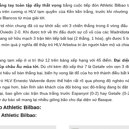
rắng tay toàn tập đầy thất vọng
bằng cuộc tiếp đón Athletic Bilbao 
a trên cương vị HLV tạm quyền của Kền kền trắng, trước khi nhường
s Blancos từ mùa giải tới.
d nhìn chung đã có sự khởi sắc với 3 chiến thắng trong 4 vòng đấu v
Oviedo 2-0. Khi được trở về thi đấu dưới sự cổ vũ của các Madridist
 sở hữu mạch 3 trận liên tiếp bất bại (2 thắng, 1 hòa), ghi được 5 bàn
 món quà ý nghĩa để thầy trò HLV Arbeloa tri ân người hâm mộ và chia
 đang tạm xếp ở vị trí thứ 12 trên bảng xếp hạng với 45 điểm.
Đại di
úp châu Âu mùa tới.
Dù chỉ kém đội xếp thứ 7 là Getafe vỏn vẹn 3 đ
 hiệu số bàn thắng bại, biến hy vọng lật đổ của họ trở thành điều bất k
 trò HLV Ernesto Valverde được thể hiện rất rõ qua phong độ nghèo n
o ngại hơn, bản lĩnh sân khách của đội bóng sọc đỏ-trắng đang bị đặ
bại, bao gồm các trận thua trắng trước Espanyol (0-2) hay Getafe (0-
y dự báo sẽ mang lại nhiều giông bão cho đại diện xứ Basque.
 Athletic Bilbao:
Athletic Bilbao: