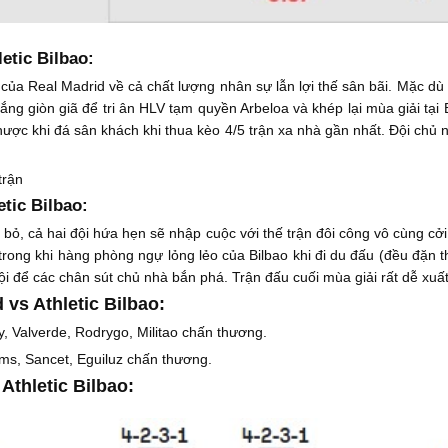
etic Bilbao:
 của Real Madrid về cả chất lượng nhân sự lẫn lợi thế sân bãi. Mặc dù
g giòn giã để tri ân HLV tạm quyền Arbeloa và khép lại mùa giải tại B
ược khi đá sân khách khi thua kèo 4/5 trận xa nhà gần nhất. Đội chủ 
trận
etic Bilbao:
 bỏ, cả hai đội hứa hẹn sẽ nhập cuộc với thế trận đôi công vô cùng cở
rong khi hàng phòng ngự lỏng lẻo của Bilbao khi đi du đấu (đều đặn th
hội để các chân sút chủ nhà bắn phá. Trận đấu cuối mùa giải rất dễ xuấ
 vs Athletic Bilbao:
y, Valverde, Rodrygo, Militao chấn thương.
iams, Sancet, Eguiluz chấn thương.
Athletic Bilbao: