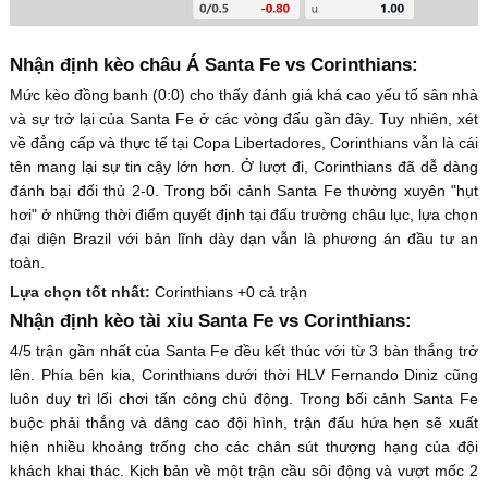
Nhận định kèo châu Á Santa Fe vs Corinthians:
Mức kèo đồng banh (0:0) cho thấy đánh giá khá cao yếu tố sân nhà
và sự trở lại của Santa Fe ở các vòng đấu gần đây. Tuy nhiên, xét
về đẳng cấp và thực tế tại Copa Libertadores, Corinthians vẫn là cái
tên mang lại sự tin cậy lớn hơn. Ở lượt đi, Corinthians đã dễ dàng
đánh bại đối thủ 2-0. Trong bối cảnh Santa Fe thường xuyên "hụt
hơi" ở những thời điểm quyết định tại đấu trường châu lục, lựa chọn
đại diện Brazil với bản lĩnh dày dạn vẫn là phương án đầu tư an
toàn.
Lựa chọn tốt nhất:
Corinthians +0 cả trận
Nhận định kèo tài xỉu Santa Fe vs Corinthians:
4/5 trận gần nhất của Santa Fe đều kết thúc với từ 3 bàn thắng trở
lên. Phía bên kia, Corinthians dưới thời HLV Fernando Diniz cũng
luôn duy trì lối chơi tấn công chủ động. Trong bối cảnh Santa Fe
buộc phải thắng và dâng cao đội hình, trận đấu hứa hẹn sẽ xuất
hiện nhiều khoảng trống cho các chân sút thượng hạng của đội
khách khai thác. Kịch bản về một trận cầu sôi động và vượt mốc 2