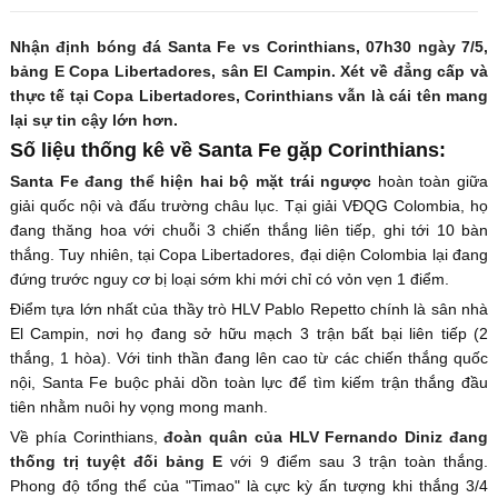
Nhận định bóng đá Santa Fe vs Corinthians, 07h30 ngày 7/5,
bảng E Copa Libertadores, sân El Campin. Xét về đẳng cấp và
thực tế tại Copa Libertadores, Corinthians vẫn là cái tên mang
lại sự tin cậy lớn hơn.
Số liệu thống kê về Santa Fe gặp Corinthians:
Santa Fe đang thể hiện hai bộ mặt trái ngược
hoàn toàn giữa
giải quốc nội và đấu trường châu lục. Tại giải VĐQG Colombia, họ
đang thăng hoa với chuỗi 3 chiến thắng liên tiếp, ghi tới 10 bàn
thắng. Tuy nhiên, tại Copa Libertadores, đại diện Colombia lại đang
đứng trước nguy cơ bị loại sớm khi mới chỉ có vỏn vẹn 1 điểm.
Điểm tựa lớn nhất của thầy trò HLV Pablo Repetto chính là sân nhà
El Campin, nơi họ đang sở hữu mạch 3 trận bất bại liên tiếp (2
thắng, 1 hòa). Với tinh thần đang lên cao từ các chiến thắng quốc
nội, Santa Fe buộc phải dồn toàn lực để tìm kiếm trận thắng đầu
tiên nhằm nuôi hy vọng mong manh.
Về phía Corinthians,
đoàn quân của HLV Fernando Diniz đang
thống trị tuyệt đối bảng E
với 9 điểm sau 3 trận toàn thắng.
Phong độ tổng thể của "Timao" là cực kỳ ấn tượng khi thắng 3/4