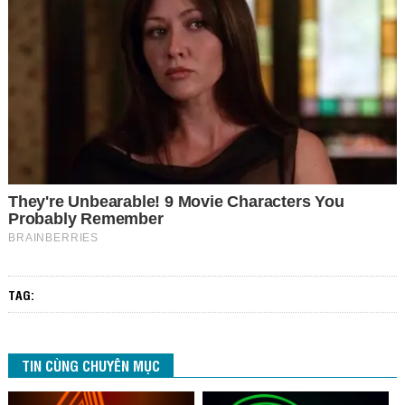
TAG:
TIN CÙNG CHUYÊN MỤC