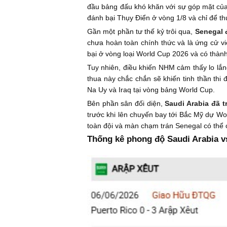
đầu bảng đấu khó khăn với sự góp mặt của
đánh bại Thụy Điển ở vòng 1/8 và chỉ để thu
Gần một phần tư thế kỷ trôi qua,
Senegal 
chưa hoàn toàn chính thức và là ứng cử v
bại ở vòng loại World Cup 2026 và có thành 
Tuy nhiên, điều khiến NHM cảm thấy lo lắn
thua này chắc chắn sẽ khiến tinh thần thi
Na Uy và Iraq tại vòng bảng World Cup.
Bên phần sân đối diện,
Saudi Arabia đã t
trước khi lên chuyến bay tới Bắc Mỹ dự Wo
toàn đội và màn chạm trán Senegal có thể coi
Thống kê phong độ Saudi Arabia v