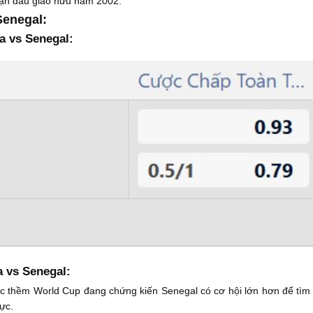
trận đấu giao hữu năm 2002.
Senegal:
a vs Senegal:
a vs Senegal:
ớc thềm World Cup đang chứng kiến Senegal có cơ hội lớn hơn để tìm 
ực.