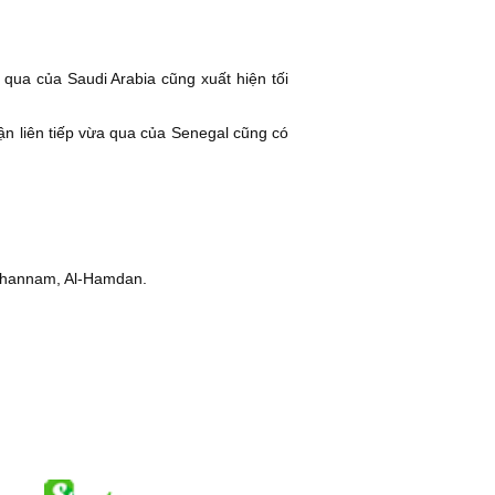
a qua của Saudi Arabia cũng xuất hiện tối
rận liên tiếp vừa qua của Senegal cũng có
-Ghannam, Al-Hamdan.