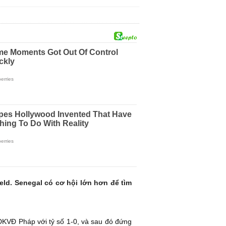
eld. Senegal có cơ hội lớn hơn để tìm
 ĐKVĐ Pháp với tỷ số 1-0, và sau đó đứng