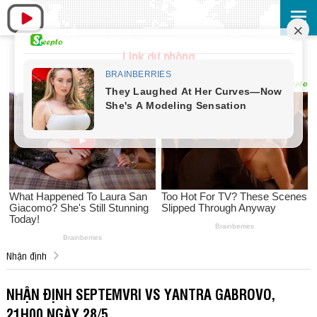
Link dự phòng
Nhận định
NHẬN ĐỊNH SEPTEMVRI VS YANTRA GABROVO,
21H00 NGÀY 28/5