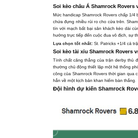
Soi kèo châu Á Shamrock Rovers vs
Mức handicap Shamrock Rovers chấp 1/4 bàn 
chứa đựng nhiều rủi ro cho cửa trên. Shamro
tín với mạch bất bại sân khách kéo dài c
hưởng trực tiếp đến cuộc đua vô địch, sự th
Lựa chọn tốt nhất:
St. Patricks +1/4 cả tr
Soi kèo tài xỉu Shamrock Rovers vs
Tính chất căng thẳng của trận derby thủ đ
thường chủ động thiết lập một hệ thống phò
công của Shamrock Rovers thời gian qua cũ
hẳn về một kịch bản khan hiếm bàn thắng.
Đội hình dự kiến Shamrock Rover