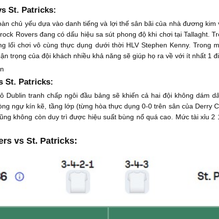
 St. Patricks:
chủ yếu dựa vào danh tiếng và lợi thế sân bãi của nhà đương kim vô đ
ck Rovers đang có dấu hiệu sa sút phong độ khi chơi tại Tallaght. Tron
ùng lối chơi vô cùng thực dụng dưới thời HLV Stephen Kenny. Trong m
ận trọng của đội khách nhiều khả năng sẽ giúp họ ra về với ít nhất 1 đ
ận
 St. Patricks:
ô Dublin tranh chấp ngôi đầu bảng sẽ khiến cả hai đội không dám dân
ng ngự kín kẽ, tầng lớp (từng hòa thực dụng 0-0 trên sân của Derry Ci
ng không còn duy trì được hiệu suất bùng nổ quá cao. Mức tài xỉu 2 
s vs St. Patricks: