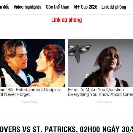
hi đấu
Video highlights
Góc thể thao
AFF Cup 2026
Link dự phòng
Link dự phòng
VERS VS ST. PATRICKS, 02H00 NGÀY 30/