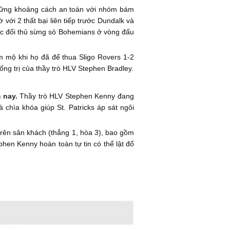
vững khoảng cách an toàn với nhóm bám
với 2 thất bại liên tiếp trước Dundalk và
ớc đối thủ sừng sỏ Bohemians ở vòng đấu
m mộ khi họ đã để thua Sligo Rovers 1-2
ống trị của thầy trò HLV Stephen Bradley.
m nay.
Thầy trò HLV Stephen Kenny đang
à chìa khóa giúp St. Patricks áp sát ngôi
p trên sân khách (thắng 1, hòa 3), bao gồm
phen Kenny hoàn toàn tự tin có thể lật đổ