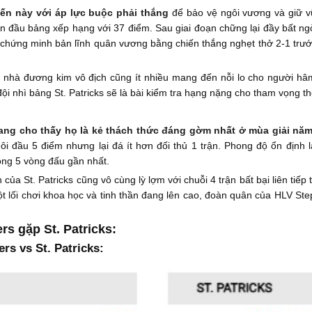
ến này với áp lực buộc phải thắng
để bảo vệ ngôi vương và giữ 
ẫn đầu bảng xếp hạng với 37 điểm. Sau giai đoạn chững lại đầy bất ngờ 
i chứng minh bản lĩnh quân vương bằng chiến thắng nghẹt thở 2-1 trư
ủa nhà đương kim vô địch cũng ít nhiều mang đến nỗi lo cho người hâ
ội nhì bảng St. Patricks sẽ là bài kiểm tra hạng nặng cho tham vọng th
đang cho thấy họ là kẻ thách thức đáng gờm nhất ở mùa giải nă
ôi đầu 5 điểm nhưng lại đá ít hơn đối thủ 1 trận. Phong độ ổn định l
rong 5 vòng đấu gần nhất.
 của St. Patricks cũng vô cùng lỳ lợm với chuỗi 4 trận bất bại liên tiế
t lối chơi khoa học và tinh thần đang lên cao, đoàn quân của HLV Ste
s gặp St. Patricks:
s vs St. Patricks: