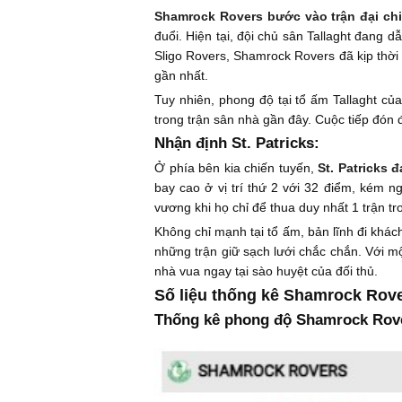
Shamrock Rovers bước vào trận đại chi
đuổi. Hiện tại, đội chủ sân Tallaght đang d
Sligo Rovers, Shamrock Rovers đã kịp thờ
gần nhất.
Tuy nhiên, phong độ tại tổ ấm Tallaght c
trong trận sân nhà gần đây. Cuộc tiếp đón đ
Nhận định St. Patricks:
Ở phía bên kia chiến tuyến,
St. Patricks 
bay cao ở vị trí thứ 2 với 32 điểm, kém ng
vương khi họ chỉ để thua duy nhất 1 trận t
Không chỉ mạnh tại tổ ấm, bản lĩnh đi khách
những trận giữ sạch lưới chắc chắn. Với mộ
nhà vua ngay tại sào huyệt của đối thủ.
Số liệu thống kê Shamrock Rover
Thống kê phong độ Shamrock Rover