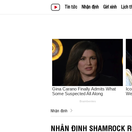
Tin tức
Nhận định
Girl xinh
Lịch t
Nhận định
NHẬN ĐỊNH SHAMROCK RO