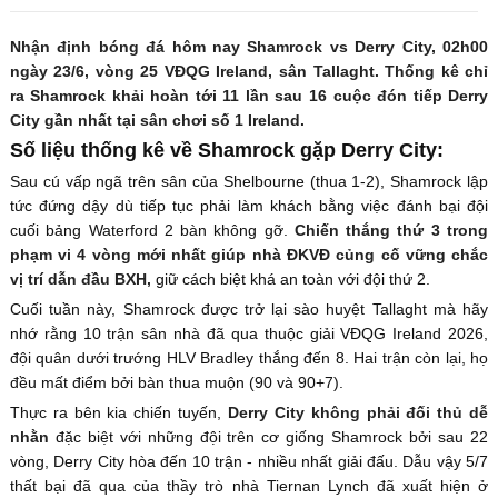
Nhận định bóng đá hôm nay Shamrock vs Derry City, 02h00
ngày 23/6, vòng 25 VĐQG Ireland, sân Tallaght. Thống kê chỉ
ra Shamrock khải hoàn tới 11 lần sau 16 cuộc đón tiếp Derry
City gần nhất tại sân chơi số 1 Ireland.
Số liệu thống kê về Shamrock gặp Derry City:
Sau cú vấp ngã trên sân của Shelbourne (thua 1-2), Shamrock lập
tức đứng dậy dù tiếp tục phải làm khách bằng việc đánh bại đội
cuối bảng Waterford 2 bàn không gỡ.
Chiến thắng thứ 3 trong
phạm vi 4 vòng mới nhất giúp nhà ĐKVĐ củng cố vững chắc
vị trí dẫn đầu BXH,
giữ cách biệt khá an toàn với đội thứ 2.
Cuối tuần này, Shamrock được trở lại sào huyệt Tallaght mà hãy
nhớ rằng 10 trận sân nhà đã qua thuộc giải VĐQG Ireland 2026,
đội quân dưới trướng HLV Bradley thắng đến 8. Hai trận còn lại, họ
đều mất điểm bởi bàn thua muộn (90 và 90+7).
Thực ra bên kia chiến tuyến,
Derry City không phải đối thủ dễ
nhằn
đặc biệt với những đội trên cơ giống Shamrock bởi sau 22
vòng, Derry City hòa đến 10 trận - nhiều nhất giải đấu. Dẫu vậy 5/7
thất bại đã qua của thầy trò nhà Tiernan Lynch đã xuất hiện ở