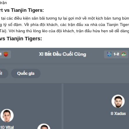
trận
t vs Tianjin Tigers:
đấu tại các điều kiện sân bãi tương tự lại gợi mở về một kịch bản tưng b
 tỷ số đậm. Về phía đội khách, các trận đấu xa nhà của Tianjin Tiger
Tài). Với hàng thủ lỏng lẻo của đội khách, trận đấu hứa hẹn sẽ dễ dàn
s Tianjin Tigers: