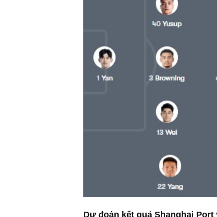
Dự đoán kết quả Shanghai Port v