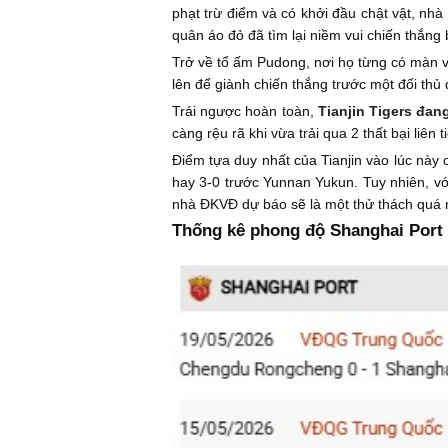
phạt trừ điểm và có khởi đầu chật vật, nhà
quân áo đỏ đã tìm lại niềm vui chiến thắng
Trở về tổ ấm Pudong, nơi họ từng có màn v
lên để giành chiến thắng trước một đối th
Trái ngược hoàn toàn,
Tianjin Tigers đan
càng rệu rã khi vừa trải qua 2 thất bại li
Điểm tựa duy nhất của Tianjin vào lúc này 
hay 3-0 trước Yunnan Yukun. Tuy nhiên, với
nhà ĐKVĐ dự báo sẽ là một thử thách quá 
Thống kê phong độ Shanghai Port v