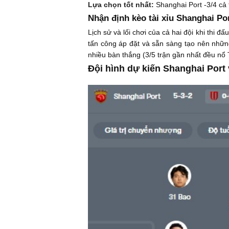
Lựa chọn tốt nhất:
Shanghai Port -3/4 cả 
Nhận định kèo tài xỉu Shanghai Por
Lịch sử và lối chơi của cả hai đội khi thi 
tấn công áp đặt và sẵn sàng tạo nên những
nhiều bàn thắng (3/5 trận gần nhất đều nổ 
Đội hình dự kiến Shanghai Port v