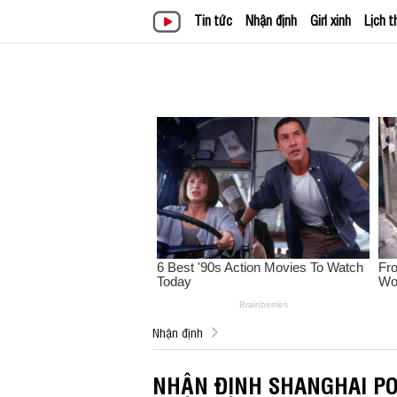
Tin tức
Nhận định
Girl xinh
Lịch t
Nhận định
NHẬN ĐỊNH SHANGHAI POR