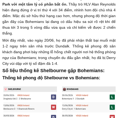
Park với một tâm lý có phần bất ổn.
Thầy trò HLV Alan Reynolds
hiện đang đứng ở vị trí thứ 4 với 34 điểm, nhỉnh hơn đội chủ nhà 4
điểm. Mặc dù sở hữu thứ hạng cao hơn, nhưng phong độ thời gian
gần đây của Bohemians lại đang có dấu hiệu sa sút rõ rệt khi để
thua tới 3 trong 5 vòng đấu vừa qua và chỉ kiếm về được 2 chiến
thắng.
Mới đây nhất, vào ngày 20/06, họ đã phải nhận thất bại muối mặt
1-2 ngay trên sân nhà trước Dundalk. Thống kê phong độ sân
khách đang phơi bày những lỗ hổng chết người nơi hệ thống phòng
ngự của Bohemians; trong chuyến du đấu gần nhất, họ đã bị Derry
City vùi dập với tỷ số đậm đà 1-4.
Số liệu thống kê Shelbourne gặp Bohemians:
Thống kê phong độ Shelbourne vs Bohemians: