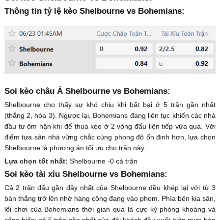
Thông tin tỷ lệ kèo Shelbourne vs Bohemians:
Soi kèo châu Á Shelbourne vs Bohemians:
Shelbourne cho thấy sự khó chịu khi bất bại ở 5 trận gần nhất
(thắng 2, hòa 3). Ngược lại, Bohemians đang liên tục khiến các nhà
đầu tư ôm hận khi để thua kèo ở 2 vòng đấu liên tiếp vừa qua. Với
điểm tựa sân nhà vững chắc cùng phong độ ổn định hơn, lựa chọn
Shelbourne là phương án tối ưu cho trận này.
Lựa chọn tốt nhất:
Shelbourne -0 cả trận
Soi kèo tài xỉu Shelbourne vs Bohemians:
Cả 2 trận đấu gần đây nhất của Shelbourne đều khép lại với từ 3
bàn thắng trở lên nhờ hàng công đang vào phom. Phía bên kia sân,
lối chơi của Bohemians thời gian qua là cực kỳ phóng khoáng và
cống hiến; cả 5 trận gần nhất của đội khách đều xuất hiện mưa bàn