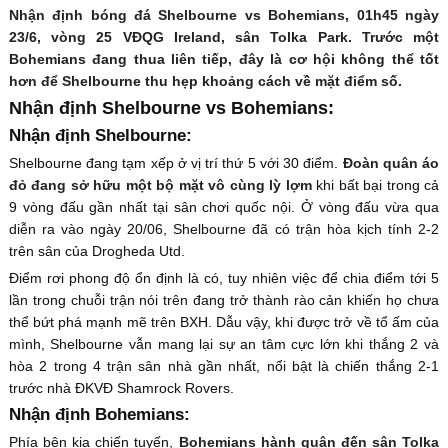
Nhận định bóng đá Shelbourne vs Bohemians, 01h45 ngày
23/6, vòng 25 VĐQG Ireland, sân Tolka Park. Trước một
Bohemians đang thua liên tiếp, đây là cơ hội không thể tốt
hơn để Shelbourne thu hẹp khoảng cách về mặt điểm số.
Nhận định Shelbourne vs Bohemians:
Nhận định Shelbourne:
Shelbourne đang tạm xếp ở vị trí thứ 5 với 30 điểm.
Đoàn quân áo
đỏ đang sở hữu một bộ mặt vô cùng lỳ lợm
khi bất bại trong cả
9 vòng đấu gần nhất tại sân chơi quốc nội. Ở vòng đấu vừa qua
diễn ra vào ngày 20/06, Shelbourne đã có trận hòa kịch tính 2-2
trên sân của Drogheda Utd.
Điểm rơi phong độ ổn định là có, tuy nhiên việc để chia điểm tới 5
lần trong chuỗi trận nói trên đang trở thành rào cản khiến họ chưa
thể bứt phá mạnh mẽ trên BXH. Dẫu vậy, khi được trở về tổ ấm của
mình, Shelbourne vẫn mang lại sự an tâm cực lớn khi thắng 2 và
hòa 2 trong 4 trận sân nhà gần nhất, nổi bật là chiến thắng 2-1
trước nhà ĐKVĐ Shamrock Rovers.
Nhận định Bohemians:
Phía bên kia chiến tuyến,
Bohemians hành quân đến sân Tolka