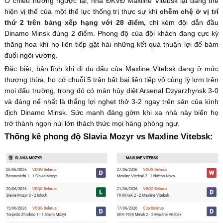
Ở chiều hướng ngược lại, nhà ĐKVĐ Maxline Vitebsk lại đang thể
hiện vị thế của một thế lực thống trị thực sự khi
chễm chệ ở vị trí
thứ 2 trên bảng xếp hạng với 28 điểm,
chỉ kém đội dẫn đầu
Dinamo Minsk đúng 2 điểm. Phong độ của đội khách đang cực kỳ
thăng hoa khi họ liên tiếp gặt hái những kết quả thuận lợi để bám
đuổi ngôi vương.
Đặc biệt, bản lĩnh khi đi du đấu của Maxline Vitebsk đang ở mức
thượng thừa, họ cớ chuỗi 5 trận bất bại liên tiếp vô cùng lỳ lợm trên
mọi đấu trường, trong đó có màn hủy diệt Arsenal Dzyarzhynsk 3-0
và đáng nể nhất là thắng lợi nghẹt thở 3-2 ngay trên sân của kình
địch Dinamo Minsk. Sức mạnh đáng gờm khi xa nhà này biến họ
trở thành ngọn núi lớn thách thức mọi hàng phòng ngự.
Thống kê phong độ Slavia Mozyr vs Maxline Vitebsk: