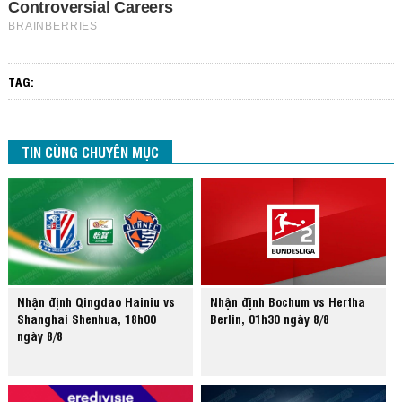
TAG:
TIN CÙNG CHUYÊN MỤC
Nhận định Qingdao Hainiu vs
Nhận định Bochum vs Hertha
Shanghai Shenhua, 18h00
Berlin, 01h30 ngày 8/8
ngày 8/8