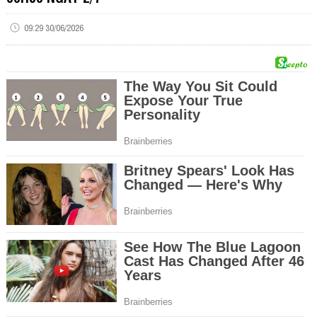
09:29 30/06/2026