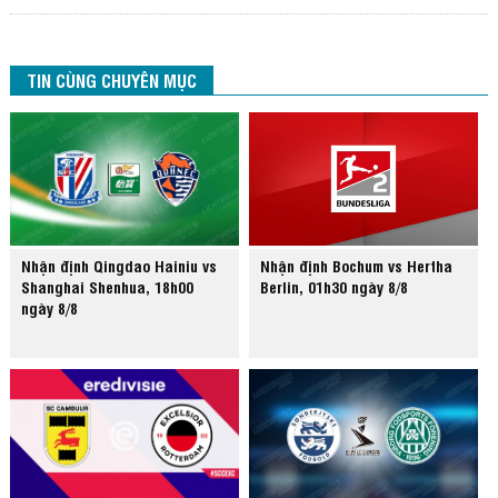
TIN CÙNG CHUYÊN MỤC
Nhận định Qingdao Hainiu vs
Nhận định Bochum vs Hertha
Shanghai Shenhua, 18h00
Berlin, 01h30 ngày 8/8
ngày 8/8