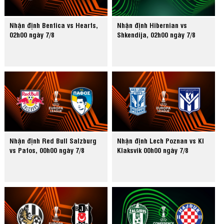
Nhận định Benfica vs Hearts,
Nhận định Hibernian vs
02h00 ngày 7/8
Shkendija, 02h00 ngày 7/8
Nhận định Red Bull Salzburg
Nhận định Lech Poznan vs KI
vs Pafos, 00h00 ngày 7/8
Klaksvik 00h00 ngày 7/8