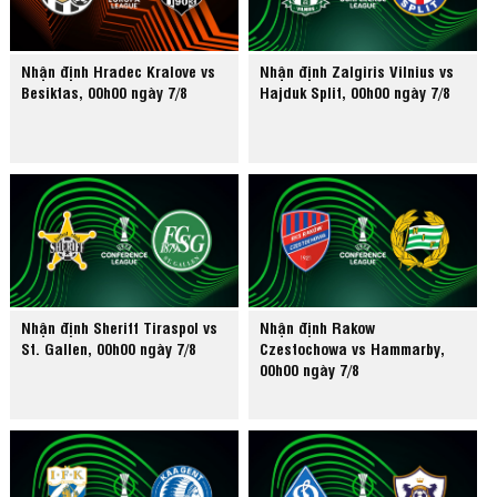
Nhận định Hradec Kralove vs
Nhận định Zalgiris Vilnius vs
Besiktas, 00h00 ngày 7/8
Hajduk Split, 00h00 ngày 7/8
Nhận định Sheriff Tiraspol vs
Nhận định Rakow
St. Gallen, 00h00 ngày 7/8
Czestochowa vs Hammarby,
00h00 ngày 7/8