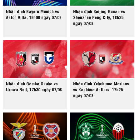
Nhận định Bayern Munich vs
Nhận định Beijing Guoan vs
Aston Villa, 19h00 ngày 07/08
Shenzhen Peng City, 18h35
ngày 07/08
Nhận định Gamba Osaka vs
Nhận định Yokohama Marinos
Urawa Red, 17h30 ngày 07/08
vs Kashima Antlers, 17h25
ngày 07/08