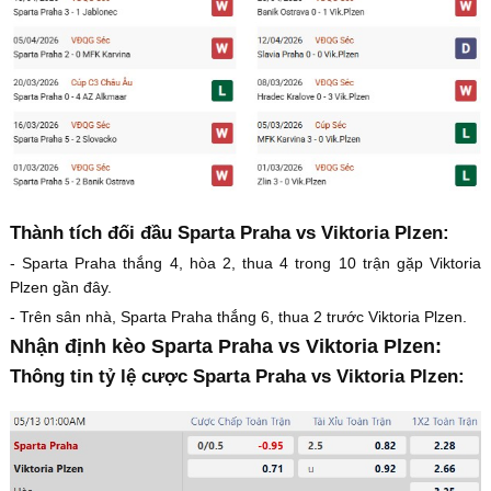
Thành tích đối đầu Sparta Praha vs Viktoria Plzen:
- Sparta Praha thắng 4, hòa 2, thua 4 trong 10 trận gặp Viktoria
Plzen gần đây.
- Trên sân nhà, Sparta Praha thắng 6, thua 2 trước Viktoria Plzen.
Nhận định kèo Sparta Praha vs Viktoria Plzen:
Thông tin tỷ lệ cược Sparta Praha vs Viktoria Plzen: