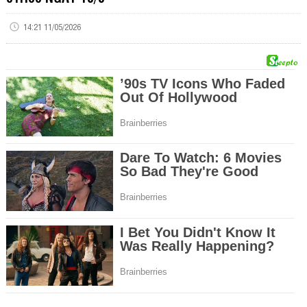
14:21 11/05/2026