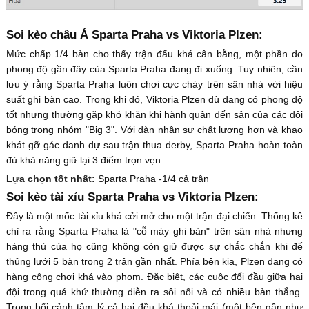
Soi kèo châu Á Sparta Praha vs Viktoria Plzen:
Mức chấp 1/4 bàn cho thấy trận đấu khá cân bằng, một phần do
phong độ gần đây của Sparta Praha đang đi xuống. Tuy nhiên, cần
lưu ý rằng Sparta Praha luôn chơi cực cháy trên sân nhà với hiệu
suất ghi bàn cao. Trong khi đó, Viktoria Plzen dù đang có phong độ
tốt nhưng thường gặp khó khăn khi hành quân đến sân của các đội
bóng trong nhóm "Big 3". Với dàn nhân sự chất lượng hơn và khao
khát gỡ gác danh dự sau trận thua derby, Sparta Praha hoàn toàn
đủ khả năng giữ lại 3 điểm trọn vẹn.
Lựa chọn tốt nhất:
Sparta Praha -1/4 cả trận
Soi kèo tài xỉu Sparta Praha vs Viktoria Plzen:
Đây là một mốc tài xỉu khá cởi mở cho một trận đại chiến. Thống kê
chỉ ra rằng Sparta Praha là "cỗ máy ghi bàn" trên sân nhà nhưng
hàng thủ của họ cũng không còn giữ được sự chắc chắn khi để
thủng lưới 5 bàn trong 2 trận gần nhất. Phía bên kia, Plzen đang có
hàng công chơi khá vào phom. Đặc biệt, các cuộc đối đầu giữa hai
đội trong quá khứ thường diễn ra sôi nổi và có nhiều bàn thắng.
Trong bối cảnh tâm lý cả hai đều khá thoải mái (một bên gần như