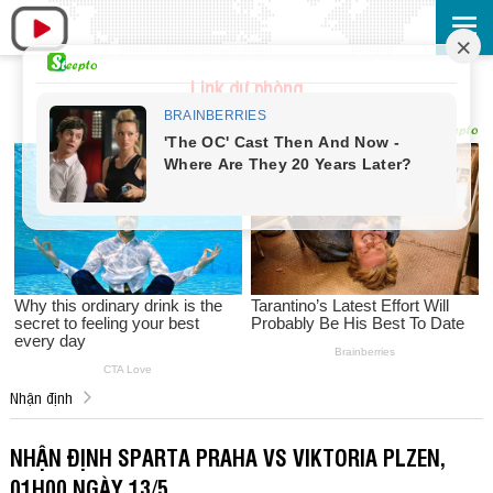
Link dự phòng
Nhận định
NHẬN ĐỊNH SPARTA PRAHA VS VIKTORIA PLZEN,
01H00 NGÀY 13/5