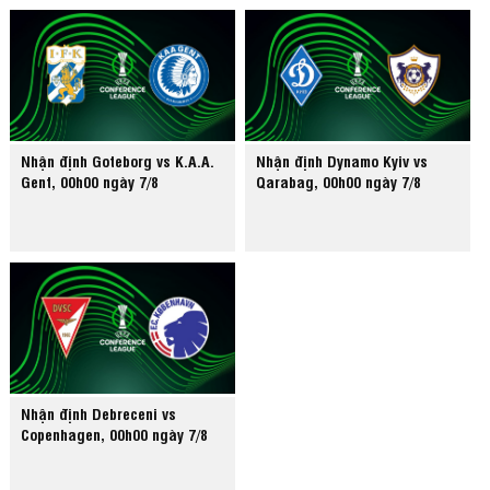
Nhận định Goteborg vs K.A.A.
Nhận định Dynamo Kyiv vs
Gent, 00h00 ngày 7/8
Qarabag, 00h00 ngày 7/8
Nhận định Debreceni vs
Copenhagen, 00h00 ngày 7/8