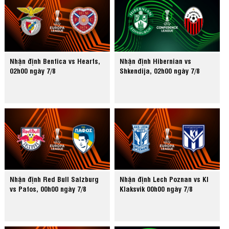
Nhận định Benfica vs Hearts,
Nhận định Hibernian vs
02h00 ngày 7/8
Shkendija, 02h00 ngày 7/8
Nhận định Red Bull Salzburg
Nhận định Lech Poznan vs KI
vs Pafos, 00h00 ngày 7/8
Klaksvik 00h00 ngày 7/8