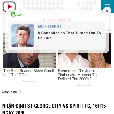
Link dự phòng
Nhận định
NHẬN ĐỊNH ST GEORGE CITY VS SPIRIT FC, 16H15
NGÀY 20/6