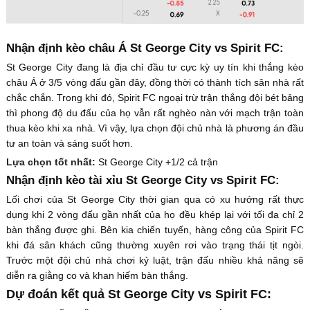
Nhận định kèo châu Á St George City vs Spirit FC:
St George City đang là địa chỉ đầu tư cực kỳ uy tín khi thắng kèo
châu Á ở 3/5 vòng đấu gần đây, đồng thời có thành tích sân nhà rất
chắc chắn. Trong khi đó, Spirit FC ngoại trừ trận thắng đội bét bảng
thì phong độ du đấu của họ vẫn rất nghèo nàn với mạch trận toàn
thua kèo khi xa nhà. Vì vậy, lựa chọn đội chủ nhà là phương án đầu
tư an toàn và sáng suốt hơn.
Lựa chọn tốt nhất:
St George City +1/2 cả trận
Nhận định kèo tài xỉu St George City vs Spirit FC:
Lối chơi của St George City thời gian qua có xu hướng rất thực
dụng khi 2 vòng đấu gần nhất của họ đều khép lại với tối đa chỉ 2
bàn thắng được ghi. Bên kia chiến tuyến, hàng công của Spirit FC
khi đá sân khách cũng thường xuyên rơi vào trạng thái tịt ngòi.
Trước một đội chủ nhà chơi kỷ luật, trận đấu nhiều khả năng sẽ
diễn ra giằng co và khan hiếm bàn thắng.
Dự đoán kết quả St George City vs Spirit FC: