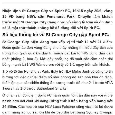
Nhận định St George City vs Spirit FC, 16h15 ngày 20/6, vòng
15 VĐ bang NSW, sân Penshurst Park. Chuyến làm khách
trước một St George City đang chơi vô cùng lỳ lợm và ổn định
sẽ là một thử thách không hề dễ dàng đối với Spirit FC.
Số liệu thống kê về St George City gặp Spirit FC:
St George City hiện đang tạm xếp vị trí thứ 12 với 21 điểm.
Đoàn quân áo đen-vàng đang cho thấy những tín hiệu đầy tích cực
trong thời gian qua khi duy trì mạch bất bại tới 4/5 vòng đấu gần
nhất (thắng 2, hòa 2). Mới đây nhất, họ đã xuất sắc cầm chân đội
bóng mạnh U21 WS Wanderers với tỷ số 1-1 ngay trên sân khách.
Trở về tổ ấm Penshurst Park, thầy trò HLV Mirko Jurilj vô cùng tự tin
hướng tới việc giữ lại điểm số nhờ phong độ sân nhà khá ổn định,
thể hiện qua các chiến thắng ấn tượng trước đó như 2-1 trước APIA
Tigers hay 1-0 trước Sutherland Sharks.
Ở phần sân đối diện, Spirit FC hành quân tới trận đấu này với vị thế
nhỉnh hơn đôi chút khi đang
đứng thứ 9 trên bảng xếp hạng với
24 điểm.
Các học trò của HLV Luca Falcone cũng vừa trút bỏ được
gánh nặng áp lực rất lớn khi đè bẹp đội bét bảng Sydney Olympic