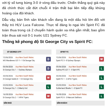
với tỷ số tưng bừng 3-0 ở vòng đấu trước. Chiến thắng quý giá này
đã chính thức cắt đứt chuỗi 4 trận thất bại liên tiếp đầy khủng
hoảng của đội khách.
Dẫu vậy, bản lĩnh sân khách vẫn đang là một dấu hỏi lớn đối với
thầy trò HLV Luca Falcone. Thực tế đáng lo ngại khi Spirit FC đã
toàn thua trong cả 2 chuyến hành quân xa nhà gần nhất, bao gồm
trận thua sát nút 0-1 trước U21 Sydney FC.
Thống kê phong độ St George City vs Spirit FC: