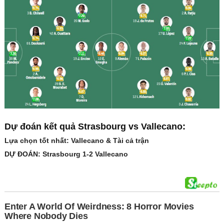
Dự đoán kết quả Strasbourg vs Vallecano:
Lựa chọn tốt nhất: Vallecano & Tài cả trận
DỰ ĐOÁN: Strasbourg 1-2 Vallecano