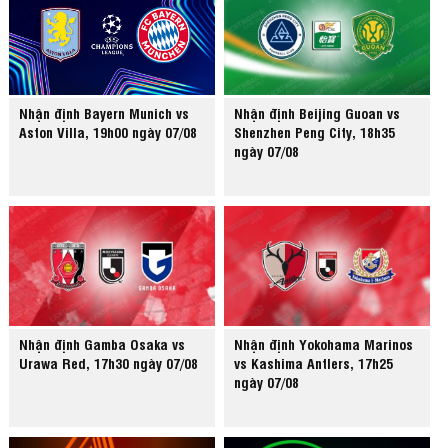
Nhận định Bayern Munich vs
Nhận định Beijing Guoan vs
Aston Villa, 19h00 ngày 07/08
Shenzhen Peng City, 18h35
ngày 07/08
Nhận định Gamba Osaka vs
Nhận định Yokohama Marinos
Urawa Red, 17h30 ngày 07/08
vs Kashima Antlers, 17h25
ngày 07/08