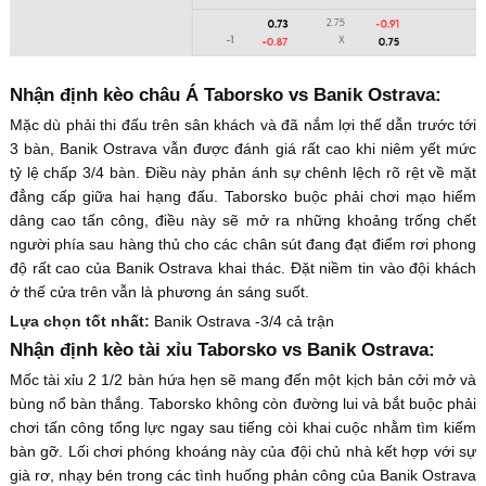
Nhận định kèo châu Á Taborsko vs Banik Ostrava:
Mặc dù phải thi đấu trên sân khách và đã nắm lợi thế dẫn trước tới
3 bàn, Banik Ostrava vẫn được đánh giá rất cao khi niêm yết mức
tỷ lệ chấp 3/4 bàn. Điều này phản ánh sự chênh lệch rõ rệt về mặt
đẳng cấp giữa hai hạng đấu. Taborsko buộc phải chơi mạo hiểm
dâng cao tấn công, điều này sẽ mở ra những khoảng trống chết
người phía sau hàng thủ cho các chân sút đang đạt điểm rơi phong
độ rất cao của Banik Ostrava khai thác. Đặt niềm tin vào đội khách
ở thế cửa trên vẫn là phương án sáng suốt.
Lựa chọn tốt nhất:
Banik Ostrava -3/4 cả trận
Nhận định kèo tài xỉu Taborsko vs Banik Ostrava:
Mốc tài xỉu 2 1/2 bàn hứa hẹn sẽ mang đến một kịch bản cởi mở và
bùng nổ bàn thắng. Taborsko không còn đường lui và bắt buộc phải
chơi tấn công tổng lực ngay sau tiếng còi khai cuộc nhằm tìm kiếm
bàn gỡ. Lối chơi phóng khoáng này của đội chủ nhà kết hợp với sự
già rơ, nhạy bén trong các tình huống phản công của Banik Ostrava