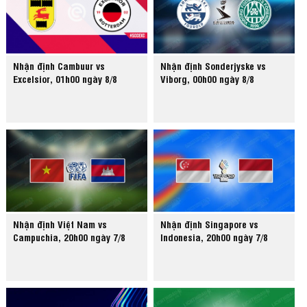
Nhận định Cambuur vs
Nhận định Sonderjyske vs
Excelsior, 01h00 ngày 8/8
Viborg, 00h00 ngày 8/8
Nhận định Việt Nam vs
Nhận định Singapore vs
Campuchia, 20h00 ngày 7/8
Indonesia, 20h00 ngày 7/8