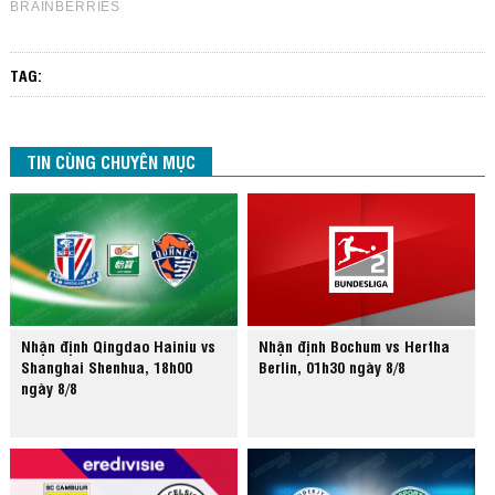
TAG:
TIN CÙNG CHUYÊN MỤC
Nhận định Qingdao Hainiu vs
Nhận định Bochum vs Hertha
Shanghai Shenhua, 18h00
Berlin, 01h30 ngày 8/8
ngày 8/8