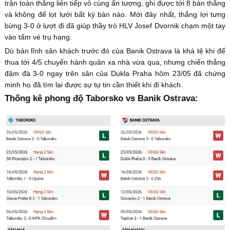
trận toàn thắng liên tiếp vô cùng ấn tượng, ghi được tới 8 bàn thắng
và không để lọt lưới bất kỳ bàn nào. Mới đây nhất, thắng lợi tưng
bừng 3-0 ở lượt đi đã giúp thầy trò HLV Josef Dvornik chạm một tay
vào tấm vé trụ hạng.
Dù bản lĩnh sân khách trước đó của Banik Ostrava là khá tệ khi để
thua tới 4/5 chuyến hành quân xa nhà vừa qua, nhưng chiến thắng
đậm đà 3-0 ngay trên sân của Dukla Praha hôm 23/05 đã chứng
minh họ đã tìm lại được sự tự tin cần thiết khi đi khách.
Thống kê phong độ Taborsko vs Banik Ostrava: