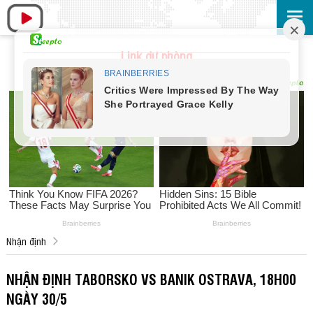
Link dự phòng
Nhận định
NHẬN ĐỊNH TABORSKO VS BANIK OSTRAVA, 18H00
NGÀY 30/5