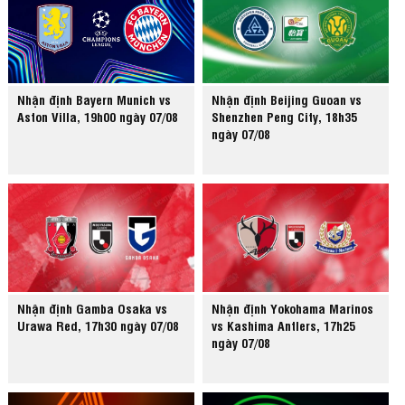
Nhận định Bayern Munich vs
Nhận định Beijing Guoan vs
Aston Villa, 19h00 ngày 07/08
Shenzhen Peng City, 18h35
ngày 07/08
Nhận định Gamba Osaka vs
Nhận định Yokohama Marinos
Urawa Red, 17h30 ngày 07/08
vs Kashima Antlers, 17h25
ngày 07/08