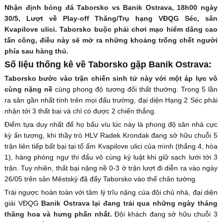
Nhận định bóng đá Taborsko vs Banik Ostrava, 18h00 ngày
30/5, Lượt về Play-off Thăng/Trụ hạng VĐQG Séc, sân
Kvapilove ulici. Taborsko buộc phải chơi mạo hiểm dâng cao
tấn công, điều này sẽ mở ra những khoảng trống chết người
phía sau hàng thủ.
Số liệu thống kê về Taborsko gặp Banik Ostrava:
Taborsko bước vào trận chiến sinh tử này với một áp lực vô
cùng nặng nề
cùng phong độ tương đối thất thường. Trong 5 lần
ra sân gần nhất tính trên mọi đấu trường, đại diện Hạng 2 Séc phải
nhận tới 3 thất bại và chỉ có được 2 chiến thắng.
Điểm tựa duy nhất để họ bấu víu lúc này là phong độ sân nhà cực
kỳ ấn tượng, khi thầy trò HLV Radek Krondak đang sở hữu chuỗi 5
trận liên tiếp bất bại tại tổ ấm Kvapilove ulici của mình (thắng 4, hòa
1), hàng phòng ngự thi đấu vô cùng kỷ luật khi giữ sạch lưới tới 3
trận. Tuy nhiên, thất bại nặng nề 0-3 ở trận lượt đi diễn ra vào ngày
26/05 trên sân Městský đã đẩy Taborsko vào thế chân tường.
Trái ngược hoàn toàn với tâm lý trĩu nặng của đội chủ nhà, đại diện
giải VĐQG
Banik Ostrava lại đang trải qua những ngày tháng
thăng hoa và hưng phấn nhất.
Đội khách đang sở hữu chuỗi 3