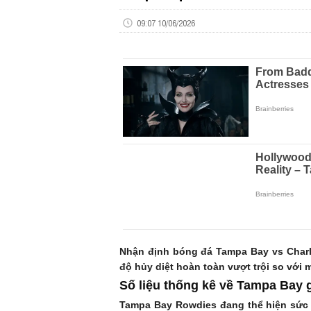
09:07 10/06/2026
Nhận định bóng đá Tampa Bay vs Charl
độ hủy diệt hoàn toàn vượt trội so với 
Số liệu thống kê về Tampa Bay 
Tampa Bay Rowdies đang thể hiện sức