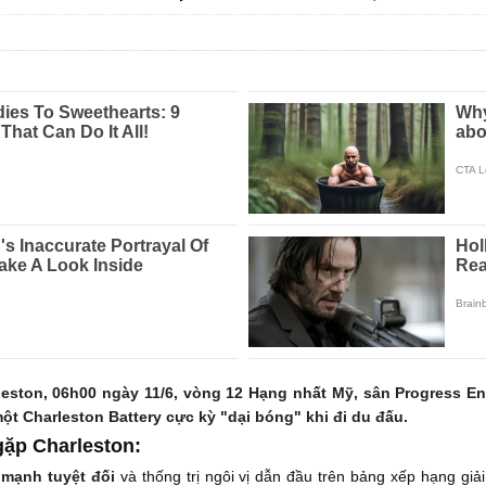
eston, 06h00 ngày 11/6, vòng 12 Hạng nhất Mỹ, sân Progress E
một Charleston Battery cực kỳ "dại bóng" khi đi du đấu.
gặp Charleston:
 mạnh tuyệt đối
và thống trị ngôi vị dẫn đầu trên bảng xếp hạng gi