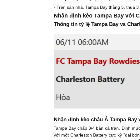
- Trên sân nhà, Tampa Bay thắng 5, thua 3 
Nhận định kèo Tampa Bay với C
Thông tin tỷ lệ Tampa Bay vs Char
Nhận định kèo châu Á Tampa Bay v
Tampa Bay chấp 3/4 bàn cả trận. Định mức
với một Charleston Battery cực kỳ "dại bón