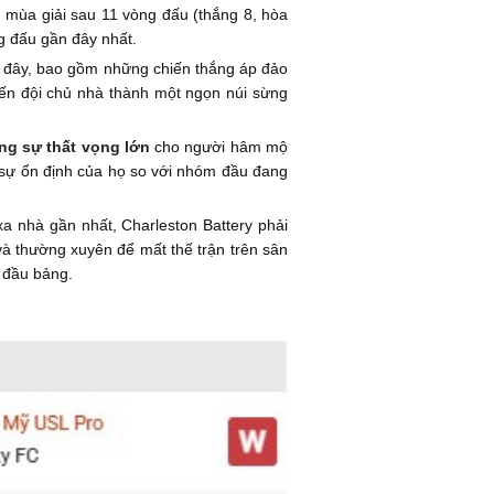
u mùa giải sau 11 vòng đấu (thắng 8, hòa
ng đấu gần đây nhất.
tại đây, bao gồm những chiến thắng áp đảo
biến đội chủ nhà thành một ngọn núi sừng
ững sự thất vọng lớn
cho người hâm mộ
ẫn sự ổn định của họ so với nhóm đầu đang
a nhà gần nhất, Charleston Battery phải
và thường xuyên để mất thế trận trên sân
g đầu bảng.