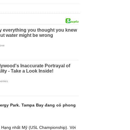
nergy Park. Tampa Bay đang có phong
ải Hạng nhất Mỹ (USL Championship). Với