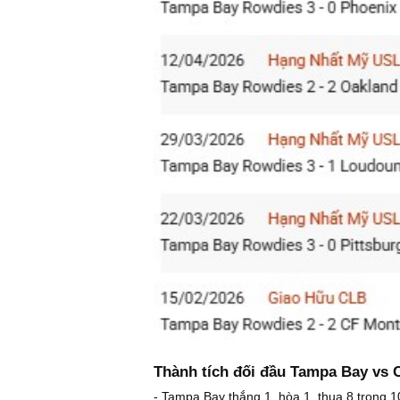
Thành tích đối đầu Tampa Bay vs 
- Tampa Bay thắng 1, hòa 1, thua 8 trong 1