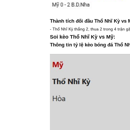
Thành tích đối đầu Thổ Nhĩ Kỳ vs 
- Thổ Nhĩ Kỳ thắng 2, thua 2 trong 4 trận 
Soi kèo Thổ Nhĩ Kỳ vs Mỹ:
Thông tin tỷ lệ kèo bóng đá Thổ N