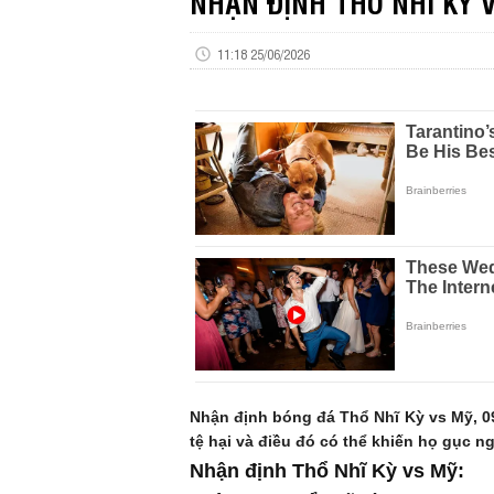
NHẬN ĐỊNH THỔ NHĨ KỲ V
11:18 25/06/2026
Nhận định bóng đá Thổ Nhĩ Kỳ vs Mỹ, 09
tệ hại và điều đó có thể khiến họ gục n
Nhận định Thổ Nhĩ Kỳ vs Mỹ: