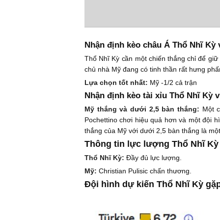
Nhận định kèo châu Á Thổ Nhĩ Kỳ 
Thổ Nhĩ Kỳ cần một chiến thắng chỉ để giữ 
chủ nhà Mỹ đang có tinh thần rất hưng phấ
Lựa chọn tốt nhất:
Mỹ -1/2 cả trận
Nhận định kèo tài xỉu Thổ Nhĩ Kỳ 
Mỹ thắng và dưới 2,5 bàn thắng:
Một c
Pochettino chơi hiệu quả hơn và một đội 
thắng của Mỹ với dưới 2,5 bàn thắng là một
Thông tin lực lượng Thổ Nhĩ Kỳ
Thổ Nhĩ Kỳ:
Đầy đủ lực lượng.
Mỹ:
Christian Pulisic chấn thương.
Đội hình dự kiến Thổ Nhĩ Kỳ gặ