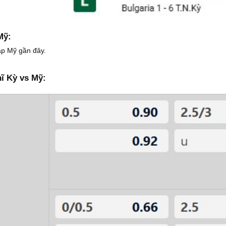
Mỹ:
gặp Mỹ gần đây.
hĩ Kỳ vs Mỹ: