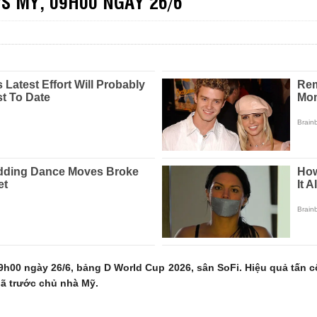
S MỸ, 09H00 NGÀY 26/6
h00 ngày 26/6, bảng D World Cup 2026, sân SoFi. Hiệu quả tấn c
gã trước chủ nhà Mỹ.