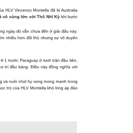
a HLV Vincenzo Montella đã bị Australia
là vô cùng lớn với Thổ Nhĩ Kỳ
khi bước
ưng ngày đó vẫn chưa đến ở giải đấu này.
điểm nhiều hơn đối thủ nhưng sự vô duyên
 4-1 trước Paraguay ở lượt trận đầu tiên,
vị trí đầu bảng. Điều này đồng nghĩa với
ắng và nuôi chút hy vọng mong manh trong
 học trò của HLV Montella khó lòng áp đảo