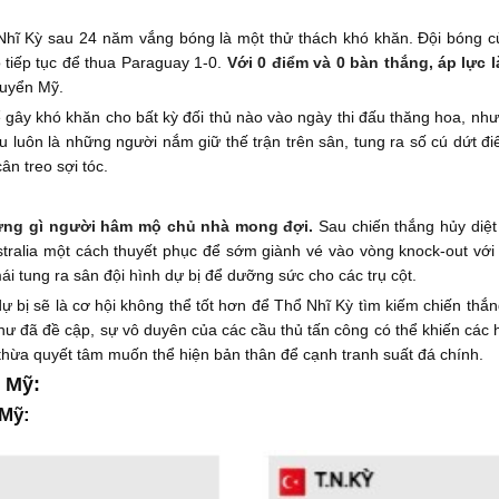
Nhĩ Kỳ sau 24 năm vắng bóng là một thử thách khó khăn. Đội bóng củ
ó tiếp tục để thua Paraguay 1-0.
Với 0 điểm và 0 bàn thắng, áp lực 
tuyển Mỹ.
 gây khó khăn cho bất kỳ đối thủ nào vào ngày thi đấu thăng hoa, nh
Âu luôn là những người nắm giữ thế trận trên sân, tung ra số cú dứt 
ân treo sợi tóc.
ững gì người hâm mộ chủ nhà mong đợi.
Sau chiến thắng hủy diệt
stralia một cách thuyết phục để sớm giành vé vào vòng knock-out với 
ái tung ra sân đội hình dự bị để dưỡng sức cho các trụ cột.
ự bị sẽ là cơ hội không thể tốt hơn để Thổ Nhĩ Kỳ tìm kiếm chiến th
 như đã đề cập, sự vô duyên của các cầu thủ tấn công có thể khiến các
thừa quyết tâm muốn thể hiện bản thân để cạnh tranh suất đá chính.
p Mỹ:
 Mỹ: