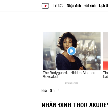
Tin tức
Nhận định
Girl xinh
Lịch t
Nhận định
NHẬN ĐỊNH THOR AKUREY