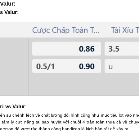
Valur:
s Valur:
i vs Valur:
đến sự chênh lệch về chất lượng đội hình cũng như mục tiêu lọt vào n
tâm lý cực nặng tại sào huyệt với chuỗi 4 trận toàn thua cả về chu
rsson để vượt rào thành công handicap là kịch bản rất dễ xảy ra.