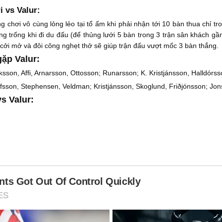
i vs Valur:
chơi vô cùng lỏng lẻo tại tổ ấm khi phải nhận tới 10 bàn thua chỉ tr
g trống khi đi du đấu (để thủng lưới 5 bàn trong 3 trận sân khách gần
n cởi mở và đôi công nghẹt thở sẽ giúp trận đấu vượt mốc 3 bàn thắng.
gặp Valur:
ksson, Affi, Arnarsson, Ottosson; Runarsson; K. Kristjánsson, Halldórsso
lfsson, Stephensen, Veldman; Kristjánsson, Skoglund, Friðjónsson; Jo
s Valur: