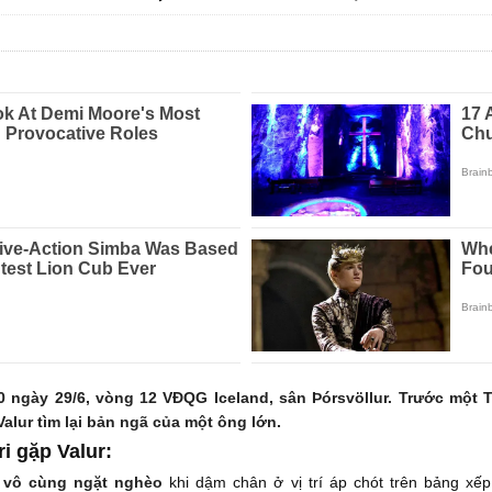
00 ngày 29/6, vòng 12 VĐQG Iceland, sân Þórsvöllur. Trước một
Valur tìm lại bản ngã của một ông lớn.
i gặp Valur:
h vô cùng ngặt nghèo
khi dậm chân ở vị trí áp chót trên bảng xế