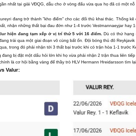
u gần nhất tại giải VĐQG, dẫu cho ở vòng đấu vừa qua họ đã có một nỗ
reyri đang trở thành "kho điểm" cho các đối thủ khai thác. Thống kê 
hất, nhận những thất bại đau đớn như 1-4 trước Vestmannaeyjar hay 1-
lur hiện đang tạm xếp ở vị trí thứ 5 với 16 điểm.
Dù có thứ hạng 
g trải qua một giai đoạn vô cùng bất ổn. Đội bóng thủ đô Reykjavik 
qua, trong đó phải nhận tới 3 thất bại trước khi có trận hòa 1-1 trước K
 đang bị đặt một dấu hỏi lớn khi họ vừa phải nhận 2 trận thua liên tiế
chính là cơ hội bằng vàng để thầy trò HLV Hermann Hreidarsson tìm lạ
s Valur: