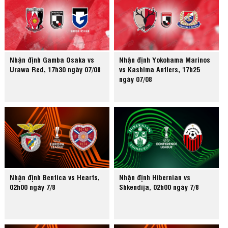
Nhận định Gamba Osaka vs
Nhận định Yokohama Marinos
Urawa Red, 17h30 ngày 07/08
vs Kashima Antlers, 17h25
ngày 07/08
Nhận định Benfica vs Hearts,
Nhận định Hibernian vs
02h00 ngày 7/8
Shkendija, 02h00 ngày 7/8