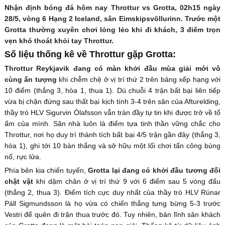
Nhận định bóng đá hôm nay Throttur vs Grotta, 02h15 ngày
28/5, vòng 6 Hạng 2 Iceland, sân Eimskipsvöllurinn. Trước một
Grotta thường xuyên chơi lỏng lẻo khi đi khách, 3 điểm trọn
vẹn khó thoát khỏi tay Throttur.
Số liệu thống kê về Throttur gặp Grotta:
Throttur Reykjavik đang có màn khởi đầu mùa giải mới vô
cùng ấn tượng
khi chễm chệ ở vị trí thứ 2 trên bảng xếp hạng với
10 điểm (thắng 3, hòa 1, thua 1). Dù chuỗi 4 trận bất bại liên tiếp
vừa bị chặn đứng sau thất bại kịch tính 3-4 trên sân của Afturelding,
thầy trò HLV Sigurvin Ólafsson vẫn tràn đầy tự tin khi được trở về tổ
ấm của mình. Sân nhà luôn là điểm tựa tinh thần vững chắc cho
Throttur, nơi họ duy trì thành tích bất bại 4/5 trận gần đây (thắng 3,
hòa 1), ghi tới 10 bàn thắng và sở hữu một lối chơi tấn công bùng
nổ, rực lửa.
Phía bên kia chiến tuyến,
Grotta lại đang có khởi đầu tương đối
chật vật
khi dậm chân ở vị trí thứ 9 với 6 điểm sau 5 vòng đấu
(thắng 2, thua 3). Điểm tích cực duy nhất của thầy trò HLV Rúnar
Páll Sigmundsson là họ vừa có chiến thắng tưng bừng 5-3 trước
Vestri để quên đi trận thua trước đó. Tuy nhiên, bản lĩnh sân khách