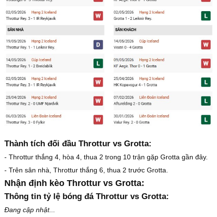
Thành tích đối đầu Throttur vs Grotta:
- Throttur thắng 4, hòa 4, thua 2 trong 10 trận gặp Grotta gần đây.
- Trên sân nhà, Throttur thắng 6, thua 2 trước Grotta.
Nhận định kèo Throttur vs Grotta:
Thông tin tỷ lệ bóng đá Throttur vs Grotta:
Đang cập nhật...