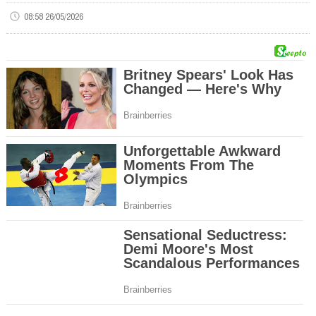
08:58 26/05/2026