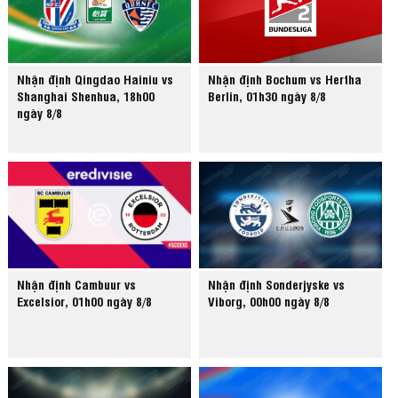
Nhận định Qingdao Hainiu vs
Nhận định Bochum vs Hertha
Shanghai Shenhua, 18h00
Berlin, 01h30 ngày 8/8
ngày 8/8
Nhận định Cambuur vs
Nhận định Sonderjyske vs
Excelsior, 01h00 ngày 8/8
Viborg, 00h00 ngày 8/8