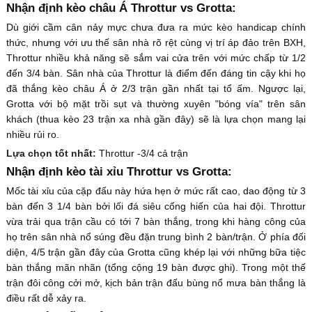
Nhận định kèo châu Á Throttur vs Grotta:
Dù giới cầm cân nảy mực chưa đưa ra mức kèo handicap chính
thức, nhưng với ưu thế sân nhà rõ rệt cùng vị trí áp đảo trên BXH,
Throttur nhiều khả năng sẽ sắm vai cửa trên với mức chấp từ 1/2
đến 3/4 bàn. Sân nhà của Throttur là điểm đến đáng tin cậy khi họ
đã thắng kèo châu Á ở 2/3 trận gần nhất tại tổ ấm. Ngược lại,
Grotta với bộ mặt trồi sụt và thường xuyên "bóng vía" trên sân
khách (thua kèo 23 trận xa nhà gần đây) sẽ là lựa chọn mang lại
nhiều rủi ro.
Lựa chọn tốt nhất:
Throttur -3/4 cả trận
Nhận định kèo tài xỉu Throttur vs Grotta:
Mốc tài xỉu của cặp đấu này hứa hẹn ở mức rất cao, dao động từ 3
bàn đến 3 1/4 bàn bởi lối đá siêu cống hiến của hai đội. Throttur
vừa trải qua trận cầu có tới 7 bàn thắng, trong khi hàng công của
họ trên sân nhà nổ súng đều đặn trung bình 2 bàn/trận. Ở phía đối
diện, 4/5 trận gần đây của Grotta cũng khép lại với những bữa tiệc
bàn thắng mãn nhãn (tổng cộng 19 bàn được ghi). Trong một thế
trận đôi công cởi mở, kịch bản trận đấu bùng nổ mưa bàn thắng là
điều rất dễ xảy ra.