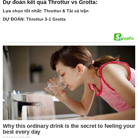
Dự đoán kết quả Throttur vs Grotta:
Lựa chọn tốt nhất: Throttur & Tài cả trận
DỰ ĐOÁN: Throttur 3-1 Grotta