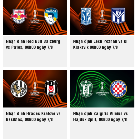
Nhận định Red Bull Salzburg
Nhận định Lech Poznan vs KI
vs Pafos, 00h00 ngày 7/8
Klaksvik 00h00 ngày 7/8
Nhận định Hradec Kralove vs
Nhận định Zalgiris Vilnius vs
Besiktas, 00h00 ngày 7/8
Hajduk Split, 00h00 ngày 7/8