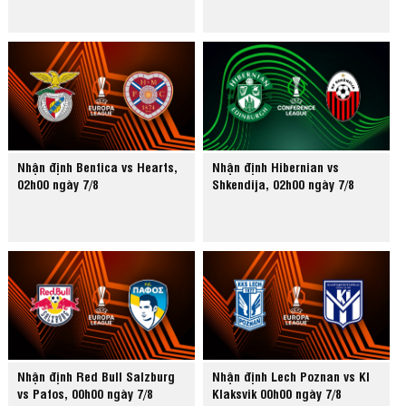
Nhận định Benfica vs Hearts,
Nhận định Hibernian vs
02h00 ngày 7/8
Shkendija, 02h00 ngày 7/8
Nhận định Red Bull Salzburg
Nhận định Lech Poznan vs KI
vs Pafos, 00h00 ngày 7/8
Klaksvik 00h00 ngày 7/8