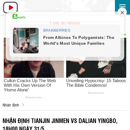
Link dự phòng
Nhận định
NHẬN ĐỊNH TIANJIN JINMEN VS DALIAN YINGBO,
18H00 NGÀY 31/5