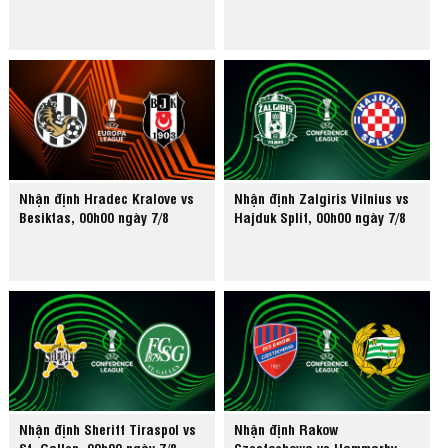
Nhận định Hradec Kralove vs
Nhận định Zalgiris Vilnius vs
Besiktas, 00h00 ngày 7/8
Hajduk Split, 00h00 ngày 7/8
Nhận định Sheriff Tiraspol vs
Nhận định Rakow
St. Gallen, 00h00 ngày 7/8
Czestochowa vs Hammarby,