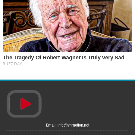
Email: info@vnmotion.net