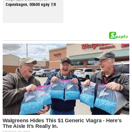
Copenhagen, 00h00 ngày 7/8