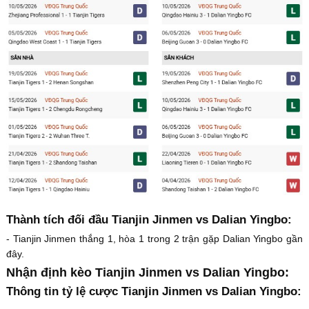
Thành tích đối đầu Tianjin Jinmen vs Dalian Yingbo:
- Tianjin Jinmen thắng 1, hòa 1 trong 2 trận gặp Dalian Yingbo gần
đây.
Nhận định kèo Tianjin Jinmen vs Dalian Yingbo:
Thông tin tỷ lệ cược Tianjin Jinmen vs Dalian Yingbo: