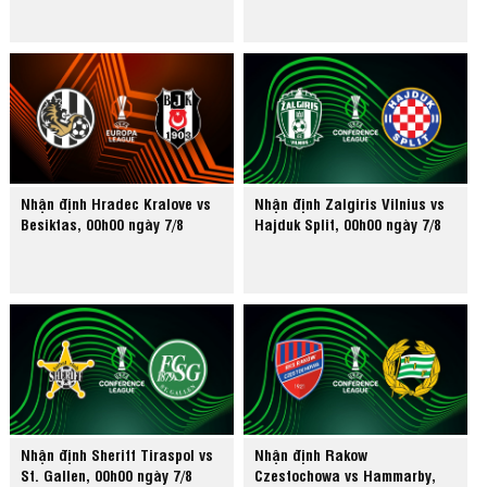
Nhận định Hradec Kralove vs
Nhận định Zalgiris Vilnius vs
Besiktas, 00h00 ngày 7/8
Hajduk Split, 00h00 ngày 7/8
Nhận định Sheriff Tiraspol vs
Nhận định Rakow
St. Gallen, 00h00 ngày 7/8
Czestochowa vs Hammarby,