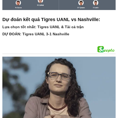
Dự đoán kết quả Tigres UANL vs Nashville:
Lựa chọn tốt nhất: Tigres UANL & Tài cả trận
DỰ ĐOÁN: Tigres UANL 3-1 Nashville