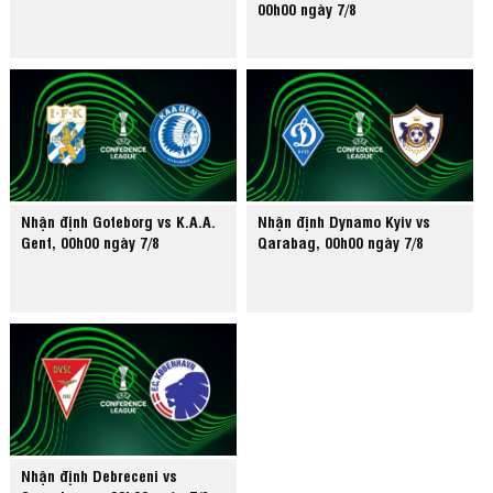
00h00 ngày 7/8
Nhận định Goteborg vs K.A.A.
Nhận định Dynamo Kyiv vs
Gent, 00h00 ngày 7/8
Qarabag, 00h00 ngày 7/8
Nhận định Debreceni vs