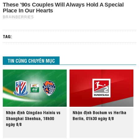
TAG:
TIN CÙNG CHUYÊN MỤC
Nhận định Qingdao Hainiu vs
Nhận định Bochum vs Hertha
Shanghai Shenhua, 18h00
Berlin, 01h30 ngày 8/8
ngày 8/8