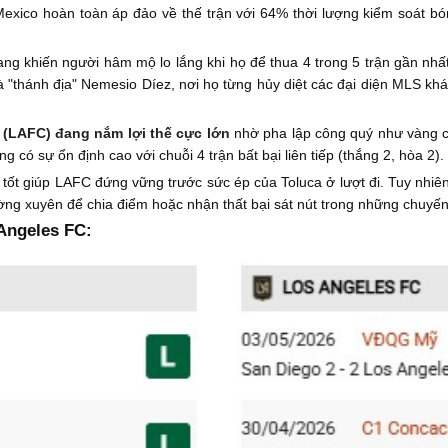
Mexico hoàn toàn áp đảo về thế trận với 64% thời lượng kiểm soát bó
ng khiến người hâm mộ lo lắng khi họ để thua 4 trong 5 trận gần nhấ
 "thánh địa" Nemesio Díez, nơi họ từng hủy diệt các đại diện MLS kh
 (LAFC) đang nắm lợi thế cực lớn
nhờ pha lập công quý như vàng c
 có sự ổn định cao với chuỗi 4 trận bất bại liên tiếp (thắng 2, hòa 2).
 tốt giúp LAFC đứng vững trước sức ép của Toluca ở lượt đi. Tuy nhiê
hường xuyên để chia điểm hoặc nhận thất bại sát nút trong những chuy
Angeles FC: