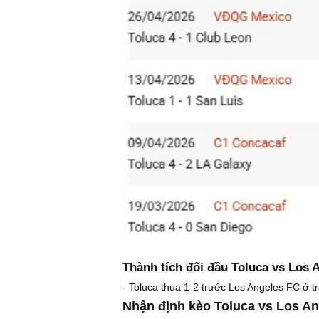
Thành tích đối đầu Toluca vs Los 
- Toluca thua 1-2 trước Los Angeles FC ở tr
Nhận định kèo Toluca vs Los An