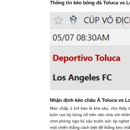
Thông tin kèo bóng đá Toluca vs L
Nhận định kèo châu Á Toluca vs L
Mức chấp 1 1/4 bàn là khá sâu, cho thấy đ
luôn cực kỳ bùng nổ trên sân nhà với nhữn
chơi phòng ngự lùi sâu trước sức ép nghẹt 
một chiến thắng cách biệt để thắng kèo châ