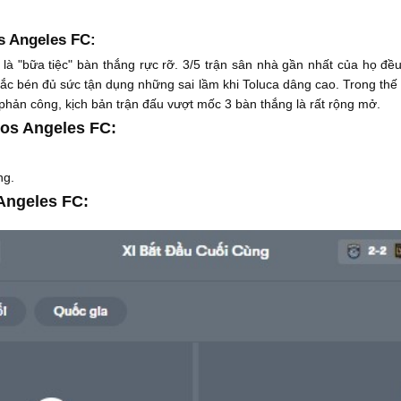
os Angeles FC:
là "bữa tiệc" bàn thắng rực rỡ. 3/5 trận sân nhà gần nhất của họ đều
c bén đủ sức tận dụng những sai lầm khi Toluca dâng cao. Trong thế 
phản công, kịch bản trận đấu vượt mốc 3 bàn thắng là rất rộng mở.
Los Angeles FC:
ng.
 Angeles FC: