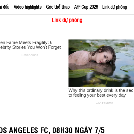
hi đấu
Video highlights
Góc thể thao
AFF Cup 2026
Link dự phòng
Link dự phòng
S ANGELES FC, 08H30 NGÀY 7/5