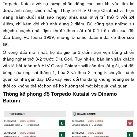
Torpedo Kutaisi với sự hưng phấn dâng cao sau khi vừa tìm lại
được ánh sáng chiến thắng. Thầy trò HLV Giorgi Chiabrishvili hiện
đang bám đuổi sát sao ngay phía sau ở vị trí thứ 5 với 24
điểm,
chỉ kém đội chủ nhà đúng 2 điểm. Dù cũng gặp những sự
chệch choạch nhất định khi để thua sát nút 0-1 trên sân của đội
đầu bảng FC Iberia 1999, nhưng Dinamo Batumi đã kịp thời sửa
sai.
Ở vòng đấu mới nhất, họ đã giữ lại 3 điểm trọn vẹn bằng chiến
thắng nghẹt thở 3-2 trước Dila Gori. Tuy nhiên, bản lĩnh sân khách
vẫn là bài toán mà HLV Giorgi Chiabrishvili cần tìm lời giải, khi đội
bóng của ông chỉ thắng 1, hòa 2 và thua 2 trong 5 chuyến hành
quân xa nhà gần đây. Dẫu vậy, việc đối thủ đang khủng hoảng sẽ là
thời cơ không thể tốt hơn để họ hướng tới một kết quả khả quan.
Thống kê phong độ Torpedo Kutaisi vs Dinamo
Batumi: