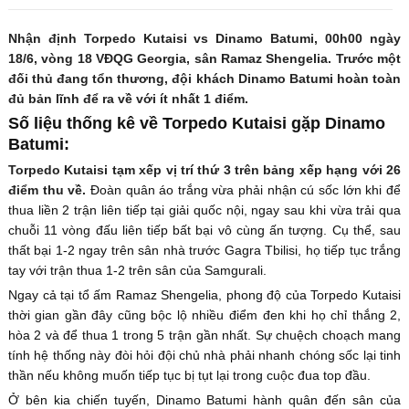
Nhận định Torpedo Kutaisi vs Dinamo Batumi, 00h00 ngày
18/6, vòng 18 VĐQG Georgia, sân Ramaz Shengelia. Trước một
đối thủ đang tổn thương, đội khách Dinamo Batumi hoàn toàn
đủ bản lĩnh để ra về với ít nhất 1 điểm.
Số liệu thống kê về Torpedo Kutaisi gặp Dinamo
Batumi:
Torpedo Kutaisi tạm xếp vị trí thứ 3 trên bảng xếp hạng với 26
điểm thu về.
Đoàn quân áo trắng vừa phải nhận cú sốc lớn khi để
thua liền 2 trận liên tiếp tại giải quốc nội, ngay sau khi vừa trải qua
chuỗi 11 vòng đấu liên tiếp bất bại vô cùng ấn tượng. Cụ thể, sau
thất bại 1-2 ngay trên sân nhà trước Gagra Tbilisi, họ tiếp tục trắng
tay với trận thua 1-2 trên sân của Samgurali.
Ngay cả tại tổ ấm Ramaz Shengelia, phong độ của Torpedo Kutaisi
thời gian gần đây cũng bộc lộ nhiều điểm đen khi họ chỉ thắng 2,
hòa 2 và để thua 1 trong 5 trận gần nhất. Sự chuệch choạch mang
tính hệ thống này đòi hỏi đội chủ nhà phải nhanh chóng sốc lại tinh
thần nếu không muốn tiếp tục bị tụt lại trong cuộc đua top đầu.
Ở bên kia chiến tuyến, Dinamo Batumi hành quân đến sân của