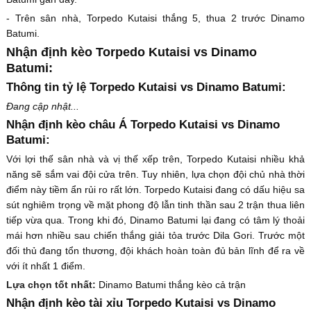
- Trên sân nhà, Torpedo Kutaisi thắng 5, thua 2 trước Dinamo
Batumi.
Nhận định kèo Torpedo Kutaisi vs Dinamo
Batumi:
Thông tin tỷ lệ Torpedo Kutaisi vs Dinamo Batumi:
Đang cập nhật...
Nhận định kèo châu Á Torpedo Kutaisi vs Dinamo
Batumi:
Với lợi thế sân nhà và vị thế xếp trên, Torpedo Kutaisi nhiều khả
năng sẽ sắm vai đội cửa trên. Tuy nhiên, lựa chọn đội chủ nhà thời
điểm này tiềm ẩn rủi ro rất lớn. Torpedo Kutaisi đang có dấu hiệu sa
sút nghiêm trọng về mặt phong độ lẫn tinh thần sau 2 trận thua liên
tiếp vừa qua. Trong khi đó, Dinamo Batumi lại đang có tâm lý thoải
mái hơn nhiều sau chiến thắng giải tỏa trước Dila Gori. Trước một
đối thủ đang tổn thương, đội khách hoàn toàn đủ bản lĩnh để ra về
với ít nhất 1 điểm.
Lựa chọn tốt nhất:
Dinamo Batumi thắng kèo cả trận
Nhận định kèo tài xỉu Torpedo Kutaisi vs Dinamo