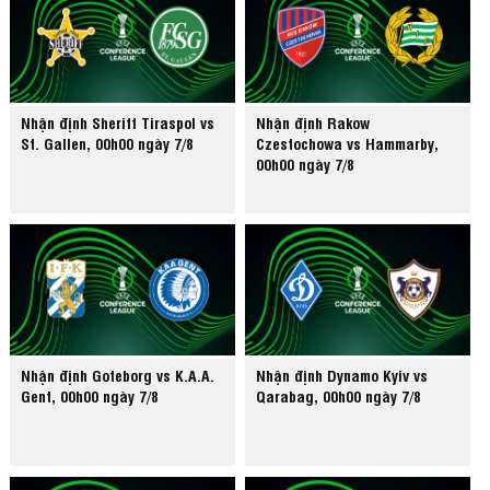
Nhận định Sheriff Tiraspol vs
Nhận định Rakow
St. Gallen, 00h00 ngày 7/8
Czestochowa vs Hammarby,
00h00 ngày 7/8
Nhận định Goteborg vs K.A.A.
Nhận định Dynamo Kyiv vs
Gent, 00h00 ngày 7/8
Qarabag, 00h00 ngày 7/8