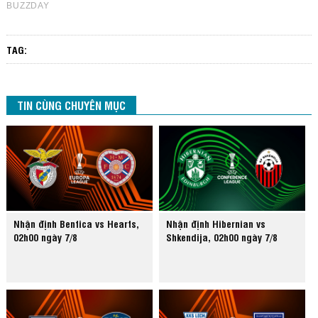
TAG:
TIN CÙNG CHUYÊN MỤC
Nhận định Benfica vs Hearts,
Nhận định Hibernian vs
02h00 ngày 7/8
Shkendija, 02h00 ngày 7/8