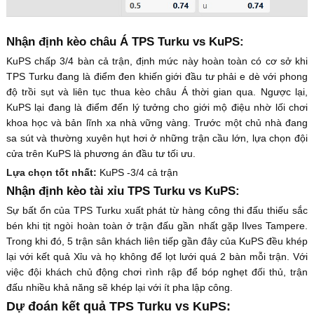
Nhận định kèo châu Á TPS Turku vs KuPS:
KuPS chấp 3/4 bàn cả trận, định mức này hoàn toàn có cơ sở khi
TPS Turku đang là điểm đen khiến giới đầu tư phải e dè với phong
độ trồi sụt và liên tục thua kèo châu Á thời gian qua. Ngược lại,
KuPS lại đang là điểm đến lý tưởng cho giới mộ điệu nhờ lối chơi
khoa học và bản lĩnh xa nhà vững vàng. Trước một chủ nhà đang
sa sút và thường xuyên hụt hơi ở những trận cầu lớn, lựa chọn đội
cửa trên KuPS là phương án đầu tư tối ưu.
Lựa chọn tốt nhất:
KuPS -3/4 cả trận
Nhận định kèo tài xỉu TPS Turku vs KuPS:
Sự bất ổn của TPS Turku xuất phát từ hàng công thi đấu thiếu sắc
bén khi tịt ngòi hoàn toàn ở trận đấu gần nhất gặp Ilves Tampere.
Trong khi đó, 5 trận sân khách liên tiếp gần đây của KuPS đều khép
lại với kết quả Xỉu và họ không để lọt lưới quá 2 bàn mỗi trận. Với
việc đội khách chủ động chơi rình rập để bóp nghẹt đối thủ, trận
đấu nhiều khả năng sẽ khép lại với ít pha lập công.
Dự đoán kết quả TPS Turku vs KuPS: