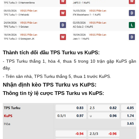
Thành tích đối đầu TPS Turku vs KuPS:
- TPS Turku thắng 1, hòa 4, thua 5 trong 10 trận gặp KuPS gần
đây.
- Trên sân nhà, TPS Turku thắng 5, thua 1 trước KuPS.
Nhận định kèo TPS Turku vs KuPS:
Thông tin tỷ lệ cược TPS Turku vs KuPS: