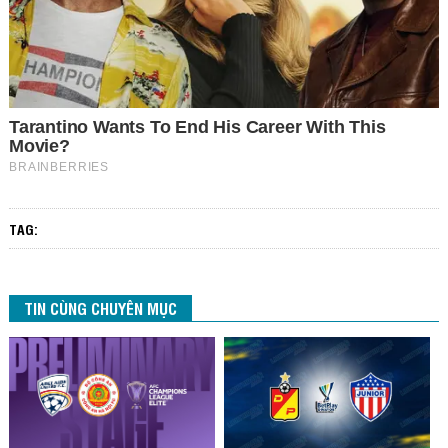
TAG:
TIN CÙNG CHUYÊN MỤC