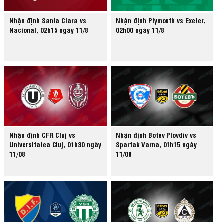
Nhận định Santa Clara vs
Nhận định Plymouth vs Exeter,
Nacional, 02h15 ngày 11/8
02h00 ngày 11/8
Nhận định CFR Cluj vs
Nhận định Botev Plovdiv vs
Universitatea Cluj, 01h30 ngày
Spartak Varna, 01h15 ngày
11/08
11/08