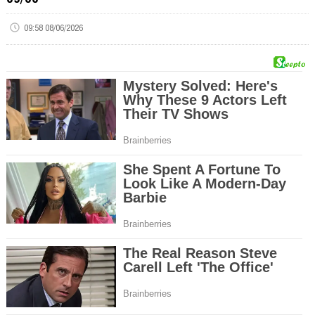
09:58 08/06/2026