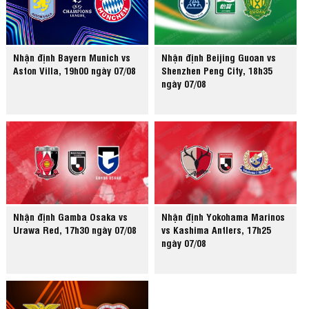
Nhận định Bayern Munich vs
Nhận định Beijing Guoan vs
Aston Villa, 19h00 ngày 07/08
Shenzhen Peng City, 18h35
ngày 07/08
Nhận định Gamba Osaka vs
Nhận định Yokohama Marinos
Urawa Red, 17h30 ngày 07/08
vs Kashima Antlers, 17h25
ngày 07/08