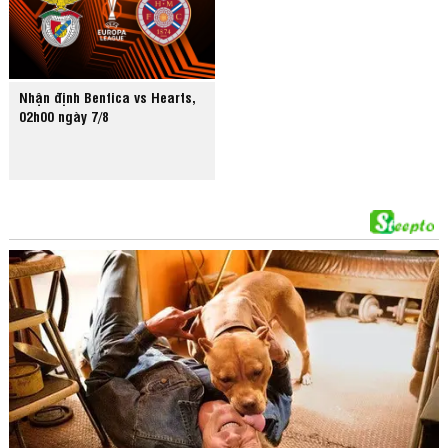
Nhận định Benfica vs Hearts,
02h00 ngày 7/8