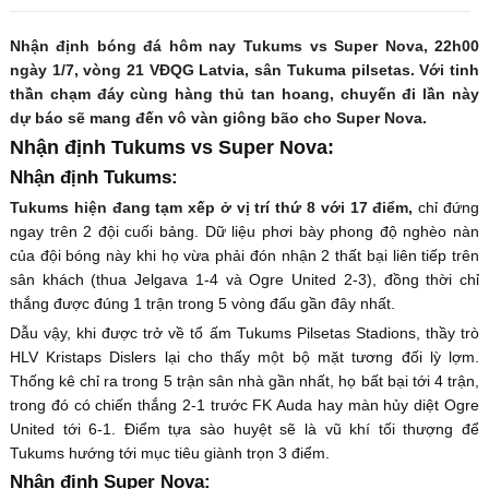
Nhận định bóng đá hôm nay Tukums vs Super Nova, 22h00
ngày 1/7, vòng 21 VĐQG Latvia, sân Tukuma pilsetas. Với tinh
thần chạm đáy cùng hàng thủ tan hoang, chuyến đi lần này
dự báo sẽ mang đến vô vàn giông bão cho Super Nova.
Nhận định Tukums vs Super Nova:
Nhận định Tukums:
Tukums hiện đang tạm xếp ở vị trí thứ 8 với 17 điểm,
chỉ đứng
ngay trên 2 đội cuối bảng. Dữ liệu phơi bày phong độ nghèo nàn
của đội bóng này khi họ vừa phải đón nhận 2 thất bại liên tiếp trên
sân khách (thua Jelgava 1-4 và Ogre United 2-3), đồng thời chỉ
thắng được đúng 1 trận trong 5 vòng đấu gần đây nhất.
Dẫu vậy, khi được trở về tổ ấm Tukums Pilsetas Stadions, thầy trò
HLV Kristaps Dislers lại cho thấy một bộ mặt tương đối lỳ lợm.
Thống kê chỉ ra trong 5 trận sân nhà gần nhất, họ bất bại tới 4 trận,
trong đó có chiến thắng 2-1 trước FK Auda hay màn hủy diệt Ogre
United tới 6-1. Điểm tựa sào huyệt sẽ là vũ khí tối thượng để
Tukums hướng tới mục tiêu giành trọn 3 điểm.
Nhận định Super Nova: