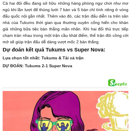
Cả hai đội đều đang sở hữu những hàng phòng ngự chơi như mơ
ngủ khi lần lượt để thủng lưới 7 bàn và 5 bàn chỉ tính riêng ở vòng
đấu quốc nội gần nhất. Thêm vào đó, các trận đấu diễn ra trên sân
nhà của Tukums thời gian qua thường xuyên cống hiến cho khán
giả những bữa tiệc bàn thắng mãn nhãn. Khi hai đối thủ trực tiếp
chạm trán nhau trong một trận cầu khát điểm, thế trận đôi công cởi
mở sẽ giúp trận đấu dễ dàng vượt mốc 2 bàn thắng.
Dự đoán kết quả Tukums vs Super Nova:
Lựa chọn tốt nhất: Tukums & Tài cả trận
DỰ ĐOÁN: Tukums 2-1 Super Nova