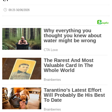
09:23 30/06/2026