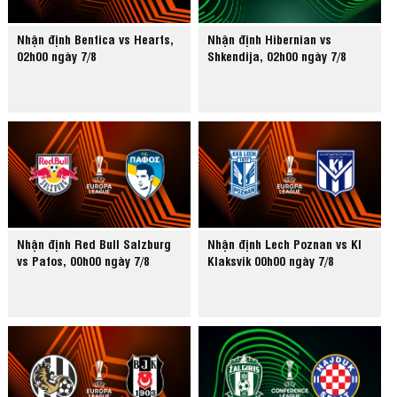
Nhận định Benfica vs Hearts,
Nhận định Hibernian vs
02h00 ngày 7/8
Shkendija, 02h00 ngày 7/8
Nhận định Red Bull Salzburg
Nhận định Lech Poznan vs KI
vs Pafos, 00h00 ngày 7/8
Klaksvik 00h00 ngày 7/8