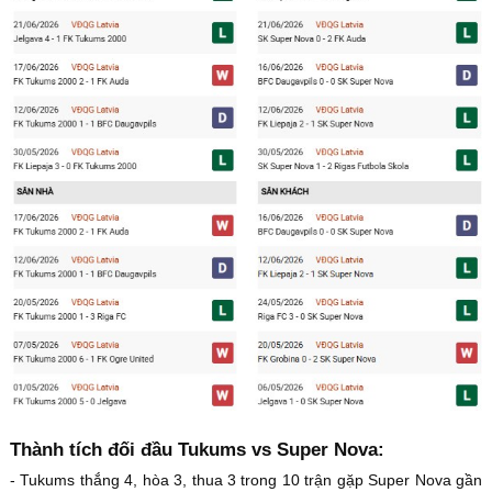
Thành tích đối đầu Tukums vs Super Nova:
- Tukums thắng 4, hòa 3, thua 3 trong 10 trận gặp Super Nova gần