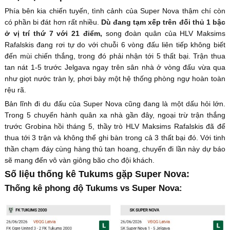
Phía bên kia chiến tuyến, tình cảnh của Super Nova thậm chí còn
có phần bi đát hơn rất nhiều.
Dù đang tạm xếp trên đối thủ 1 bậc
ở vị trí thứ 7 với 21 điểm,
song đoàn quân của HLV Maksims
Rafalskis đang rơi tự do với chuỗi 6 vòng đấu liên tiếp không biết
đến mùi chiến thắng, trong đó phải nhận tới 5 thất bại. Trận thua
tan nát 1-5 trước Jelgava ngay trên sân nhà ở vòng đấu vừa qua
như giọt nước tràn ly, phơi bày một hệ thống phòng ngự hoàn toàn
rệu rã.
Bản lĩnh đi du đấu của Super Nova cũng đang là một dấu hỏi lớn.
Trong 5 chuyến hành quân xa nhà gần đây, ngoại trừ trận thắng
trước Grobina hồi tháng 5, thầy trò HLV Maksims Rafalskis đã để
thua tới 3 trận và không thể ghi bàn trong cả 3 thất bại đó. Với tinh
thần chạm đáy cùng hàng thủ tan hoang, chuyến đi lần này dự báo
sẽ mang đến vô vàn giông bão cho đội khách.
Số liệu thống kê Tukums gặp Super Nova:
Thống kê phong độ Tukums vs Super Nova: