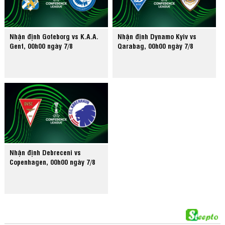
Nhận định Goteborg vs K.A.A.
Nhận định Dynamo Kyiv vs
Gent, 00h00 ngày 7/8
Qarabag, 00h00 ngày 7/8
Nhận định Debreceni vs
Copenhagen, 00h00 ngày 7/8