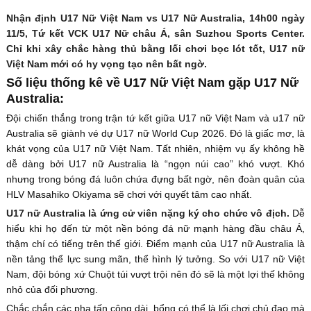
Nhận định U17 Nữ Việt Nam vs U17 Nữ Australia, 14h00 ngày
11/5, Tứ kết VCK U17 Nữ châu Á, sân Suzhou Sports Center.
Chỉ khi xây chắc hàng thủ bằng lối chơi bọc lót tốt, U17 nữ
Việt Nam mới có hy vọng tạo nên bất ngờ.
Số liệu thống kê về U17 Nữ Việt Nam gặp U17 Nữ
Australia:
Đội chiến thắng trong trận tứ kết giữa U17 nữ Việt Nam và u17 nữ
Australia sẽ giành vé dự U17 nữ World Cup 2026. Đó là giấc mơ, là
khát vọng của U17 nữ Việt Nam. Tất nhiên, nhiệm vụ ấy không hề
dễ dàng bởi U17 nữ Australia là “ngọn núi cao” khó vượt. Khó
nhưng trong bóng đá luôn chứa đựng bất ngờ, nên đoàn quân của
HLV Masahiko Okiyama sẽ chơi với quyết tâm cao nhất.
U17 nữ Australia là ứng cử viên nặng ký cho chức vô địch.
Dễ
hiểu khi họ đến từ một nền bóng đá nữ mạnh hàng đầu châu Á,
thậm chí có tiếng trên thế giới. Điểm mạnh của U17 nữ Australia là
nền tảng thể lực sung mãn, thể hình lý tưởng. So với U17 nữ Việt
Nam, đội bóng xứ Chuột túi vượt trội nên đó sẽ là một lợi thế không
nhỏ của đối phương.
Chắc chắn các pha tấn công dài, bổng có thể là lối chơi chủ đạo mà