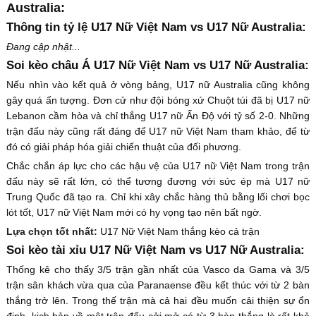
Australia:
Thông tin tỷ lệ U17 Nữ Việt Nam vs U17 Nữ Australia:
Đang cập nhật...
Soi kèo châu Á U17 Nữ Việt Nam vs U17 Nữ Australia:
Nếu nhìn vào kết quả ở vòng bảng, U17 nữ Australia cũng không
gây quá ấn tượng. Đơn cử như đội bóng xứ Chuột túi đã bị U17 nữ
Lebanon cầm hòa và chỉ thắng U17 nữ Ấn Độ với tỷ số 2-0. Những
trận đấu này cũng rất đáng để U17 nữ Việt Nam tham khảo, để từ
đó có giải pháp hóa giải chiến thuật của đối phương.
Chắc chắn áp lực cho các hậu vệ của U17 nữ Việt Nam trong trận
đấu này sẽ rất lớn, có thể tương đương với sức ép mà U17 nữ
Trung Quốc đã tạo ra. Chỉ khi xây chắc hàng thủ bằng lối chơi bọc
lót tốt, U17 nữ Việt Nam mới có hy vọng tạo nên bất ngờ.
Lựa chọn tốt nhất:
U17 Nữ Việt Nam thắng kèo cả trận
Soi kèo tài xỉu U17 Nữ Việt Nam vs U17 Nữ Australia:
Thống kê cho thấy 3/5 trận gần nhất của Vasco da Gama và 3/5
trận sân khách vừa qua của Paranaense đều kết thúc với từ 2 bàn
thắng trở lên. Trong thế trận mà cả hai đều muốn cải thiện sự ổn
định, kịch bản về một trận đấu cởi mở có từ 3 bàn thắng là rất khả