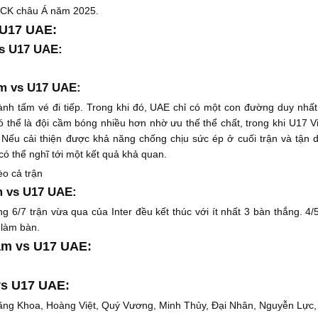
VCK châu Á năm 2025.
 U17 UAE:
vs U17 UAE:
am vs U17 UAE:
nh tấm vé đi tiếp. Trong khi đó, UAE chỉ có một con đường duy nhất 
thể là đội cầm bóng nhiều hơn nhờ ưu thế thể chất, trong khi U17 V
. Nếu cải thiện được khả năng chống chịu sức ép ở cuối trận và tận 
ó thể nghĩ tới một kết quả khả quan.
o cả trận
m vs U17 UAE:
ng 6/7 trận vừa qua của Inter đều kết thúc với ít nhất 3 bàn thắng. 4/
 làm bàn.
Nam vs U17 UAE:
vs U17 UAE:
g Khoa, Hoàng Việt, Quý Vương, Minh Thủy, Đại Nhân, Nguyễn Lực,