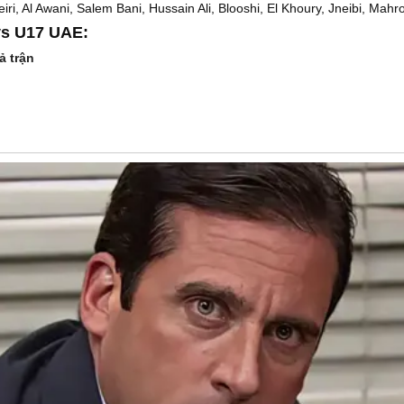
iri, Al Awani, Salem Bani, Hussain Ali, Blooshi, El Khoury, Jneibi, Mahr
vs U17 UAE:
ả trận