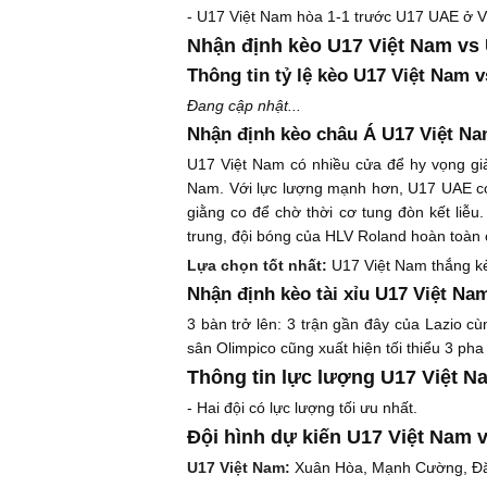
- U17 Việt Nam hòa 1-1 trước U17 UAE ở 
Nhận định kèo U17 Việt Nam vs
Thông tin tỷ lệ kèo U17 Việt Nam 
Đang cập nhật...
Nhận định kèo châu Á U17 Việt N
U17 Việt Nam có nhiều cửa để hy vọng già
Nam. Với lực lượng mạnh hơn, U17 UAE có 
giằng co để chờ thời cơ tung đòn kết liễu
trung, đội bóng của HLV Roland hoàn toàn c
Lựa chọn tốt nhất:
U17 Việt Nam thắng kè
Nhận định kèo tài xỉu U17 Việt Na
3 bàn trở lên: 3 trận gần đây của Lazio cù
sân Olimpico cũng xuất hiện tối thiểu 3 pha
Thông tin lực lượng U17 Việt 
- Hai đội có lực lượng tối ưu nhất.
Đội hình dự kiến U17 Việt Nam 
U17 Việt Nam:
Xuân Hòa, Mạnh Cường, Đăn