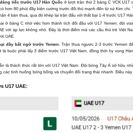
 đáng tiếc trước U17 Hàn Quốc
ở lượt trận thứ 2 bảng C VCK U17 
ó hơn 80 phút đầy kiên cường trước đối thủ mạnh đến từ xứ Kim chi. T
hận 4 bàn thua, qua đó khép lại trận đấu với thất bại 1-4 trước U17 H
hai ở bảng C nhờ việc hơn thành tích đối đầu với U17 Yemen, đội vừ
 với áp lực không nhỏ. Đây là thời điểm mà các cầu thủ trẻ Việt Nam
với UAE.
bại đầy bất ngờ trước Yemen.
Trận thua ngược 2-3 trước Yemen đã
 là buộc phải lấy 3 điểm trước U17 Việt Nam, đồng thời hy vọng Hàn
à thách thức rất lớn với U17 Việt Nam. Đội bóng Tây Á sở hữu nhiề
g các tình huống bóng bổng và chuyển đổi trạng thái nhanh. Điều này
vs U17 UAE: