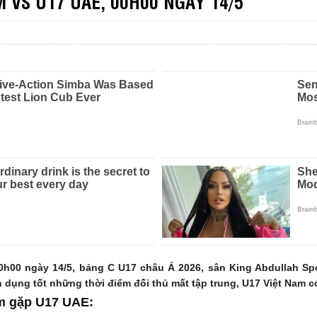
 VS U17 UAE, 00H00 NGÀY 14/5
h00 ngày 14/5, bảng C U17 châu Á 2026, sân King Abdullah Spor
 dụng tốt những thời điểm đối thủ mất tập trung, U17 Việt Nam có
am gặp U17 UAE: