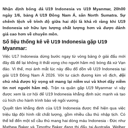
Nhận định bóng đá U19 Indonesia vs U19 Myanmar, 20h00
ngày 1/6, bảng A U19 Đông Nam Á, sân North Sumatra. Sự
chênh lệch về trình độ giữa hai đội là khá rõ ràng khi U19
Indonesia sở hữu lực lượng chất lượng hơn và được đánh
giá cao hơn về chuyên môn.
Số liệu thống kê về U19 Indonesia gặp U19
Myanmar:
Việc U17 Indonesia dừng bước ngay từ vòng bảng ở giải đấu mới
đây đã để lại không ít thất vọng cho người hâm mộ bóng đá xứ Vạn
đảo. Vì thế, mọi ánh mắt lúc này đều đổ dồn về U19 Indonesia tại
giải U19 Đông Nam Á 2026. Với tư cách đương kim vô địch,
đội
chủ nhà được kỳ vọng sẽ mang lại niềm vui và khơi dậy niềm
tin nơi người hâm mộ.
Trận ra quân gặp U19 Myanmar vì vậy
được xem là cơ hội để U19 Indonesia khẳng định sức mạnh và tạo
cú hích cho hành trình bảo vệ ngôi vương.
Quyết tâm khẳng định của U19 Indonesia được thể hiện qua việc
triệu tập đội hình rất chất lượng, gồm nhiều cầu thủ nhập tịch. Có
thể kể đến một số cầu thủ mang hai dòng máu Indonesia - Đức như
Mathew Baker và Timothy Baker đang thi đấu tại Australia, Welber