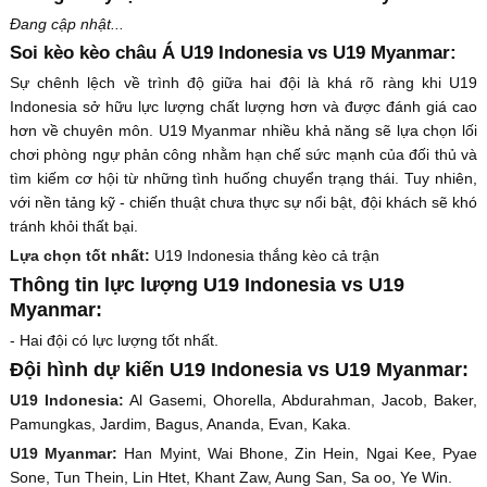
Đang cập nhật...
Soi kèo kèo châu Á U19 Indonesia vs U19 Myanmar:
Sự chênh lệch về trình độ giữa hai đội là khá rõ ràng khi U19
Indonesia sở hữu lực lượng chất lượng hơn và được đánh giá cao
hơn về chuyên môn. U19 Myanmar nhiều khả năng sẽ lựa chọn lối
chơi phòng ngự phản công nhằm hạn chế sức mạnh của đối thủ và
tìm kiếm cơ hội từ những tình huống chuyển trạng thái. Tuy nhiên,
với nền tảng kỹ - chiến thuật chưa thực sự nổi bật, đội khách sẽ khó
tránh khỏi thất bại.
Lựa chọn tốt nhất:
U19 Indonesia thắng kèo cả trận
Thông tin lực lượng U19 Indonesia vs U19
Myanmar:
- Hai đội có lực lượng tốt nhất.
Đội hình dự kiến U19 Indonesia vs U19 Myanmar:
U19 Indonesia:
Al Gasemi, Ohorella, Abdurahman, Jacob, Baker,
Pamungkas, Jardim, Bagus, Ananda, Evan, Kaka.
U19 Myanmar:
Han Myint, Wai Bhone, Zin Hein, Ngai Kee, Pyae
Sone, Tun Thein, Lin Htet, Khant Zaw, Aung San, Sa oo, Ye Win.