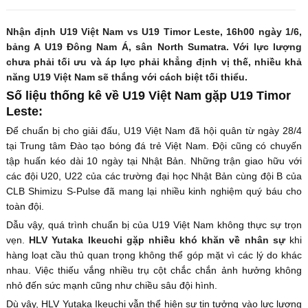
Nhận định U19 Việt Nam vs U19 Timor Leste, 16h00 ngày 1/6,
bảng A U19 Đông Nam Á, sân North Sumatra. Với lực lượng
chưa phải tối ưu và áp lực phải khẳng định vị thế, nhiều khả
năng U19 Việt Nam sẽ thắng với cách biệt tối thiểu.
Số liệu thống kê về U19 Việt Nam gặp U19 Timor
Leste:
Để chuẩn bị cho giải đấu, U19 Việt Nam đã hội quân từ ngày 28/4
tại Trung tâm Đào tạo bóng đá trẻ Việt Nam. Đội cũng có chuyến
tập huấn kéo dài 10 ngày tại Nhật Bản. Những trận giao hữu với
các đội U20, U22 của các trường đại học Nhật Bản cùng đội B của
CLB Shimizu S-Pulse đã mang lại nhiều kinh nghiệm quý báu cho
toàn đội.
Dẫu vậy, quá trình chuẩn bị của U19 Việt Nam không thực sự trọn
vẹn.
HLV Yutaka Ikeuchi gặp nhiều khó khăn về nhân sự
khi
hàng loạt cầu thủ quan trọng không thể góp mặt vì các lý do khác
nhau. Việc thiếu vắng nhiều trụ cột chắc chắn ảnh hưởng không
nhỏ đến sức mạnh cũng như chiều sâu đội hình.
Dù vậy, HLV Yutaka Ikeuchi vẫn thể hiện sự tin tưởng vào lực lượng