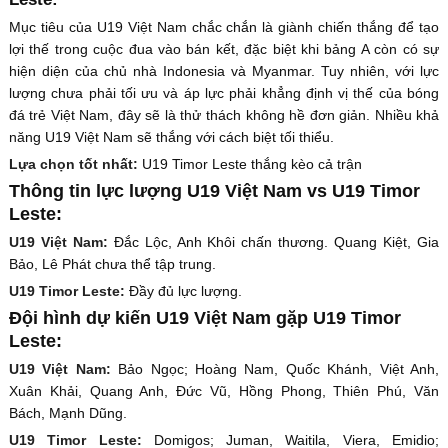
Mục tiêu của U19 Việt Nam chắc chắn là giành chiến thắng để tạo
lợi thế trong cuộc đua vào bán kết, đặc biệt khi bảng A còn có sự
hiện diện của chủ nhà Indonesia và Myanmar. Tuy nhiên, với lực
lượng chưa phải tối ưu và áp lực phải khẳng định vị thế của bóng
đá trẻ Việt Nam, đây sẽ là thử thách không hề đơn giản. Nhiều khả
năng U19 Việt Nam sẽ thắng với cách biệt tối thiểu.
Lựa chọn tốt nhất:
U19 Timor Leste thắng kèo cả trận
Thông tin lực lượng U19 Việt Nam vs U19 Timor
Leste:
U19 Việt Nam:
Đắc Lộc, Anh Khôi chấn thương. Quang Kiệt, Gia
Bảo, Lê Phát chưa thể tập trung.
U19 Timor Leste:
Đầy đủ lực lượng.
Đội hình dự kiến U19 Việt Nam gặp U19 Timor
Leste:
U19 Việt Nam:
Bảo Ngọc; Hoàng Nam, Quốc Khánh, Việt Anh,
Xuân Khải, Quang Anh, Đức Vũ, Hồng Phong, Thiên Phú, Văn
Bách, Mạnh Dũng.
U19 Timor Leste:
Domigos; Juman, Waitila, Viera, Emidio;