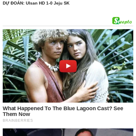
DỰ ĐOÁN: Ulsan HD 1-0 Jeju SK