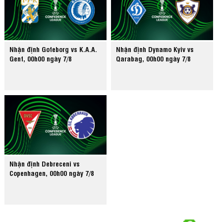
Nhận định Goteborg vs K.A.A.
Nhận định Dynamo Kyiv vs
Gent, 00h00 ngày 7/8
Qarabag, 00h00 ngày 7/8
Nhận định Debreceni vs
Copenhagen, 00h00 ngày 7/8