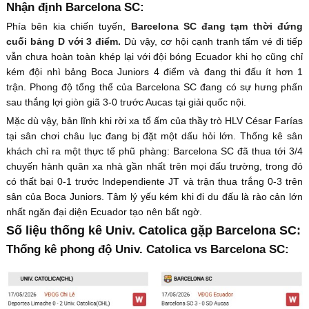
Nhận định Barcelona SC:
Phía bên kia chiến tuyến,
Barcelona SC đang tạm thời đứng
cuối bảng D với 3 điểm.
Dù vậy, cơ hội cạnh tranh tấm vé đi tiếp
vẫn chưa hoàn toàn khép lại với đội bóng Ecuador khi họ cũng chỉ
kém đội nhì bảng Boca Juniors 4 điểm và đang thi đấu ít hơn 1
trận. Phong độ tổng thể của Barcelona SC đang có sự hưng phấn
sau thắng lợi giòn giã 3-0 trước Aucas tại giải quốc nội.
Mặc dù vậy, bản lĩnh khi rời xa tổ ấm của thầy trò HLV César Farías
tại sân chơi châu lục đang bị đặt một dấu hỏi lớn. Thống kê sân
khách chỉ ra một thực tế phũ phàng: Barcelona SC đã thua tới 3/4
chuyến hành quân xa nhà gần nhất trên mọi đấu trường, trong đó
có thất bại 0-1 trước Independiente JT và trận thua trắng 0-3 trên
sân của Boca Juniors. Tâm lý yếu kém khi đi du đấu là rào cản lớn
nhất ngăn đại diện Ecuador tạo nên bất ngờ.
Số liệu thống kê Univ. Catolica gặp Barcelona SC:
Thống kê phong độ Univ. Catolica vs Barcelona SC: