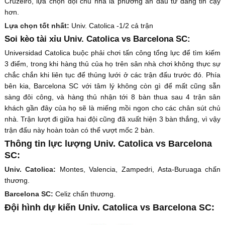
Cruzeiro, lựa chọn đội chủ nhà là phương án đầu tư đáng tin cậy
hơn.
Lựa chọn tốt nhất:
Univ. Catolica -1/2 cả trận
Soi kèo tài xỉu Univ. Catolica vs Barcelona SC:
Universidad Catolica buộc phải chơi tấn công tổng lực để tìm kiếm
3 điểm, trong khi hàng thủ của họ trên sân nhà chơi không thực sự
chắc chắn khi liên tục để thủng lưới ở các trận đấu trước đó. Phía
bên kia, Barcelona SC với tâm lý không còn gì để mất cũng sẵn
sàng đôi công, và hàng thủ nhận tới 8 bàn thua sau 4 trận sân
khách gần đây của họ sẽ là miếng mồi ngon cho các chân sút chủ
nhà. Trận lượt đi giữa hai đội cũng đã xuất hiện 3 bàn thắng, vì vậy
trận đấu này hoàn toàn có thể vượt mốc 2 bàn.
Thông tin lực lượng Univ. Catolica vs Barcelona
SC:
Univ. Catolica:
Montes, Valencia, Zampedri, Asta-Buruaga chấn
thương.
Barcelona SC:
Celiz chấn thương.
Đội hình dự kiến Univ. Catolica vs Barcelona SC: