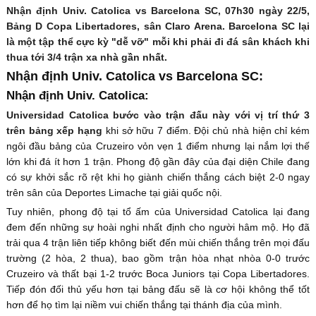
Nhận định Univ. Catolica vs Barcelona SC, 07h30 ngày 22/5,
Bảng D Copa Libertadores, sân Claro Arena. Barcelona SC lại
là một tập thể cực kỳ "dễ vỡ" mỗi khi phải đi đá sân khách khi
thua tới 3/4 trận xa nhà gần nhất.
Nhận định Univ. Catolica vs Barcelona SC:
Nhận định Univ. Catolica:
Universidad Catolica bước vào trận đấu này với vị trí thứ 3
trên bảng xếp hạng
khi sở hữu 7 điểm. Đội chủ nhà hiện chỉ kém
ngôi đầu bảng của Cruzeiro vỏn vẹn 1 điểm nhưng lại nắm lợi thế
lớn khi đá ít hơn 1 trận. Phong độ gần đây của đại diện Chile đang
có sự khởi sắc rõ rệt khi họ giành chiến thắng cách biệt 2-0 ngay
trên sân của Deportes Limache tại giải quốc nội.
Tuy nhiên, phong độ tại tổ ấm của Universidad Catolica lại đang
đem đến những sự hoài nghi nhất định cho người hâm mộ. Họ đã
trải qua 4 trận liên tiếp không biết đến mùi chiến thắng trên mọi đấu
trường (2 hòa, 2 thua), bao gồm trận hòa nhạt nhòa 0-0 trước
Cruzeiro và thất bại 1-2 trước Boca Juniors tại Copa Libertadores.
Tiếp đón đối thủ yếu hơn tại bảng đấu sẽ là cơ hội không thể tốt
hơn để họ tìm lại niềm vui chiến thắng tại thánh địa của mình.