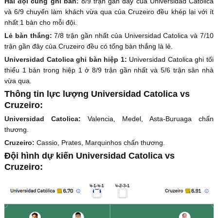
Hai đội cùng ghi bàn:
8/9 trận gần đây của Universidad Catolica
và 6/9 chuyến làm khách vừa qua của Cruzeiro đều khép lại với ít
nhất 1 bàn cho mỗi đội.
Lẻ bàn thắng:
7/8 trận gần nhất của Universidad Catolica và 7/10
trận gần đây của Cruzeiro đều có tổng bàn thắng là lẻ.
Universidad Catolica ghi bàn hiệp 1:
Universidad Catolica ghi tối
thiểu 1 bàn trong hiệp 1 ở 8/9 trận gần nhất và 5/6 trận sân nhà
vừa qua.
Thông tin lực lượng Universidad Catolica vs
Cruzeiro:
Universidad Catolica:
Valencia, Medel, Asta-Buruaga chấn
thương.
Cruzeiro:
Cassio, Prates, Marquinhos chấn thương.
Đội hình dự kiến Universidad Catolica vs
Cruzeiro: