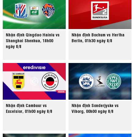
Nhận định Qingdao Hainiu vs
Nhận định Bochum vs Hertha
Shanghai Shenhua, 18h00
Berlin, 01h30 ngày 8/8
ngày 8/8
Nhận định Cambuur vs
Nhận định Sonderjyske vs
Excelsior, 01h00 ngày 8/8
Viborg, 00h00 ngày 8/8