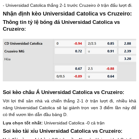
- Universidad Catolica thắng 2-1 trước Cruzeiro ở trận đấu lượt đi.
Nhận định kèo Universidad Catolica vs Cruzeiro:
Thông tin tỷ lệ bóng đá Universidad Catolica vs
Cruzeiro:
Soi kèo châu Á Universidad Catolica vs Cruzeiro:
Với lợi thế sân nhà và chiến thắng 2-1 ở trận lượt đi, nhiều khả
năng Universidad Catolica sẽ lại giành trọn vẹn 3 điểm lần này để
có thể vươn lên dẫn đầu bảng D.
Lựa chọn tốt nhất:
Universidad Catolica -0 cả trận
Soi kèo tài xỉu Universidad Catolica vs Cruzeiro: