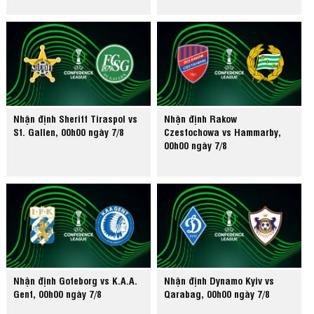
Nhận định Sheriff Tiraspol vs
Nhận định Rakow
St. Gallen, 00h00 ngày 7/8
Czestochowa vs Hammarby,
00h00 ngày 7/8
Nhận định Goteborg vs K.A.A.
Nhận định Dynamo Kyiv vs
Gent, 00h00 ngày 7/8
Qarabag, 00h00 ngày 7/8