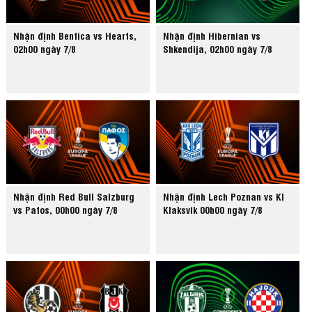
Nhận định Benfica vs Hearts,
Nhận định Hibernian vs
02h00 ngày 7/8
Shkendija, 02h00 ngày 7/8
Nhận định Red Bull Salzburg
Nhận định Lech Poznan vs KI
vs Pafos, 00h00 ngày 7/8
Klaksvik 00h00 ngày 7/8