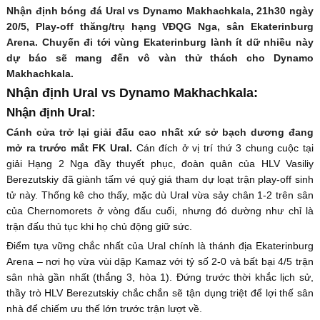
Nhận định bóng đá Ural vs Dynamo Makhachkala, 21h30 ngày
20/5, Play-off thăng/trụ hạng VĐQG Nga, sân Ekaterinburg
Arena. Chuyến đi tới vùng Ekaterinburg lành ít dữ nhiều này
dự báo sẽ mang đến vô vàn thử thách cho Dynamo
Makhachkala.
Nhận định Ural vs Dynamo Makhachkala:
Nhận định Ural:
Cánh cửa trở lại giải đấu cao nhất xứ sở bạch dương đang
mở ra trước mắt FK Ural.
Cán đích ở vị trí thứ 3 chung cuộc tại
giải Hạng 2 Nga đầy thuyết phục, đoàn quân của HLV Vasiliy
Berezutskiy đã giành tấm vé quý giá tham dự loạt trận play-off sinh
tử này. Thống kê cho thấy, mặc dù Ural vừa sảy chân 1-2 trên sân
của Chernomorets ở vòng đấu cuối, nhưng đó dường như chỉ là
trận đấu thủ tục khi họ chủ động giữ sức.
Điểm tựa vững chắc nhất của Ural chính là thánh địa Ekaterinburg
Arena – nơi họ vừa vùi dập Kamaz với tỷ số 2-0 và bất bại 4/5 trận
sân nhà gần nhất (thắng 3, hòa 1). Đứng trước thời khắc lịch sử,
thầy trò HLV Berezutskiy chắc chắn sẽ tận dụng triệt để lợi thế sân
nhà để chiếm ưu thế lớn trước trận lượt về.