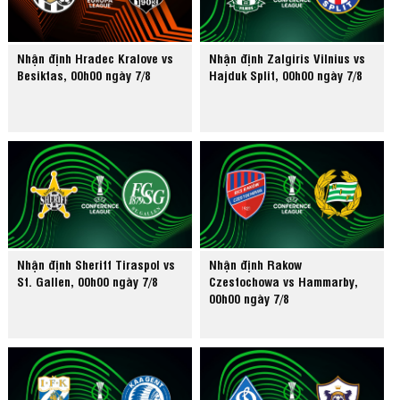
Nhận định Hradec Kralove vs
Nhận định Zalgiris Vilnius vs
Besiktas, 00h00 ngày 7/8
Hajduk Split, 00h00 ngày 7/8
Nhận định Sheriff Tiraspol vs
Nhận định Rakow
St. Gallen, 00h00 ngày 7/8
Czestochowa vs Hammarby,
00h00 ngày 7/8