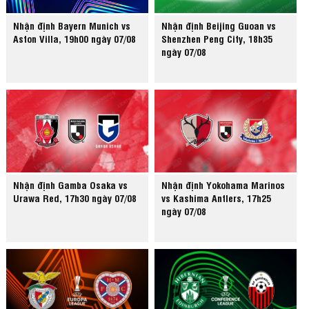
Nhận định Bayern Munich vs
Nhận định Beijing Guoan vs
Aston Villa, 19h00 ngày 07/08
Shenzhen Peng City, 18h35
ngày 07/08
Nhận định Gamba Osaka vs
Nhận định Yokohama Marinos
Urawa Red, 17h30 ngày 07/08
vs Kashima Antlers, 17h25
ngày 07/08