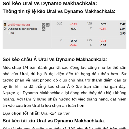
Soi kèo Ural vs Dynamo Makhachkala:
Thông tin tỷ lệ kèo Ural vs Dynamo Makhachkala:
Soi kèo châu Á Ural vs Dynamo Makhachkala:
Mức chấp 1/4 bàn đánh giá rất cao động lực cũng như lợi thế sân
nhà của Ural, dù họ là đại diện đến từ hạng đấu thấp hơn. Sự
tương phản về mặt phong độ giúp chủ nhà trở thành điểm đầu tư
uy tín khi họ đã thắng kèo châu Á ở 3/5 trận sân nhà gần đây.
Ngược lại, Dynamo Makhachkala lại đang cho thấy dấu hiệu khủng
hoảng. Với tâm lý hưng phấn hướng tới việc thăng hạng, đặt niềm
tin vào cửa trên Ural là lựa chọn an toàn hơn.
Lựa chọn tốt nhất:
Ural -1/4 cả trận
Soi kèo tài xỉu Ural vs Dynamo Makhachkala:
Kèo tài xỉu neo ở mốc cực thấp (1 3/4) cho thấy một thế trận chặt