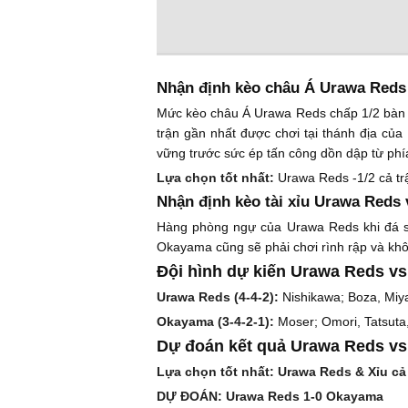
Nhận định kèo châu Á Urawa Reds
Mức kèo châu Á Urawa Reds chấp 1/2 bàn ph
trận gần nhất được chơi tại thánh địa của
vững trước sức ép tấn công dồn dập từ phía
Lựa chọn tốt nhất:
Urawa Reds -1/2 cả tr
Nhận định kèo tài xỉu Urawa Reds
Hàng phòng ngự của Urawa Reds khi đá sân
Okayama cũng sẽ phải chơi rình rập và khô
Đội hình dự kiến Urawa Reds v
Urawa Reds (4-4-2):
Nishikawa; Boza, Miy
Okayama (3-4-2-1):
Moser; Omori, Tatsut
Dự đoán kết quả Urawa Reds v
Lựa chọn tốt nhất: Urawa Reds & Xỉu cả
DỰ ĐOÁN: Urawa Reds 1-0 Okayama