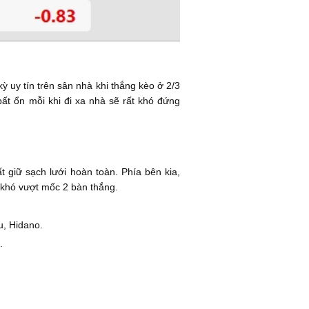
 uy tín trên sân nhà khi thắng kèo ở 2/3
ất ổn mỗi khi đi xa nhà sẽ rất khó đứng
 giữ sạch lưới hoàn toàn. Phía bên kia,
 khó vượt mốc 2 bàn thắng.
u, Hidano.
.