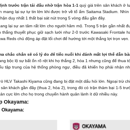
ịnh trước trận tái đấu nhờ trận hòa 1-1
quý giá trên sân khách ở l
òn mang lại sự tự tin lớn khi được trở về tổ ấm Saitama Stadium. Nhì
nhận duy nhất 1 thất bại sát nút trong 5 vòng đấu gần đây.
ng lại sự an tâm rất lớn cho người hâm mộ. Trong 5 trận gần nhất đư
n thắng thuyết phục giữ sạch lưới như 2-0 trước Kawasaki Frontale h
a Reds chủ động áp đặt lối chơi để hướng tới một thắng lợi trọn vẹn.
 chắc chắn sẽ có lý do để tiếc nuối khi đánh mất lợi thế dẫn b
ang bộc lộ sự bất ổn rõ rệt khi họ thắng 2, hòa 1 nhưng cũng để thua t
ếu tập trung của hệ thống phòng ngự, điều đã khiến họ phải nhận nhữ
rò HLV Takashi Kiyama cũng đang bị đặt một dấu hỏi lớn. Ngoại trừ ch
sân khách gần đây (thua 2, hòa 2), trong đó có trận thảm bại 1-5 tr
 cản cực lớn cho họ trong chuyến hành quân lành ít dữ nhiều này.
ặp Okayama:
s Okayama: