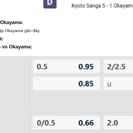
s Okayama:
 gặp Okayama gần đây.
a:
s vs Okayama: