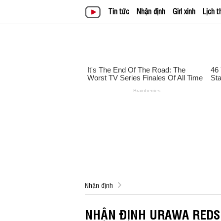
Tin tức
Nhận định
Girl xinh
Lịch t
Nhận định
NHẬN ĐỊNH URAWA REDS 