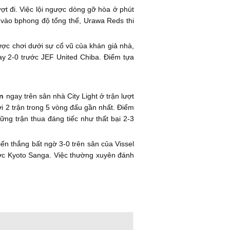
ượt đi. Việc lội ngược dòng gỡ hòa ở phút
n vào bphong độ tổng thể, Urawa Reds thi
ợc chơi dưới sự cổ vũ của khán giả nhà,
ay 2-0 trước JEF United Chiba. Điểm tựa
àn
ngay trên sân nhà City Light ở trận lượt
ới 2 trận trong 5 vòng đấu gần nhất. Điểm
ng trận thua đáng tiếc như thất bại 2-3
iến thắng bất ngờ 3-0 trên sân của Vissel
ước Kyoto Sanga. Việc thường xuyên đánh