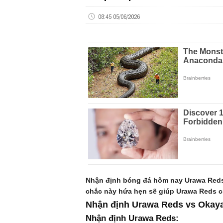
08:45 05/06/2026
Nhận định bóng đá hôm nay Urawa Reds
chắc này hứa hẹn sẽ giúp Urawa Reds ch
Nhận định Urawa Reds vs Okay
Nhận định Urawa Reds: