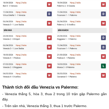
Thành tích đối đầu Venezia vs Palermo:
- Venezia thắng 5, hòa 3, thua 2 trong 10 trận gặp Palermo gần
đây.
- Trên sân nhà, Venezia thắng 3, thua 1 trước Palermo.