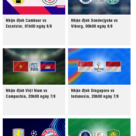
Nhận định Cambuur vs
Nhận định Sonderjyske vs
Excelsior, 01h00 ngày 8/8
Viborg, 00h00 ngày 8/8
Nhận định Việt Nam vs
Nhận định Singapore vs
Campuchia, 20h00 ngày 7/8
Indonesia, 20h00 ngày 7/8