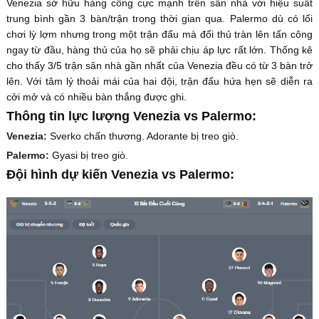
Venezia sở hữu hàng công cực mạnh trên sân nhà với hiệu suất
trung bình gần 3 bàn/trận trong thời gian qua. Palermo dù có lối
chơi lỳ lợm nhưng trong một trận đấu mà đối thủ tràn lên tấn công
ngay từ đầu, hàng thủ của họ sẽ phải chịu áp lực rất lớn. Thống kê
cho thấy 3/5 trận sân nhà gần nhất của Venezia đều có từ 3 bàn trở
lên. Với tâm lý thoải mái của hai đội, trận đấu hứa hẹn sẽ diễn ra
cởi mở và có nhiều bàn thắng được ghi.
Thông tin lực lượng Venezia vs Palermo:
Venezia:
Sverko chấn thương. Adorante bị treo giò.
Palermo:
Gyasi bị treo giò.
Đội hình dự kiến Venezia vs Palermo: