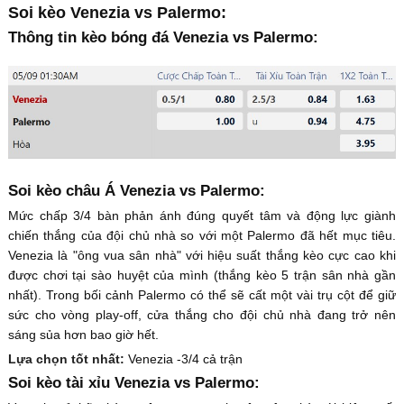
Soi kèo Venezia vs Palermo:
Thông tin kèo bóng đá Venezia vs Palermo:
Soi kèo châu Á Venezia vs Palermo:
Mức chấp 3/4 bàn phản ánh đúng quyết tâm và động lực giành
chiến thắng của đội chủ nhà so với một Palermo đã hết mục tiêu.
Venezia là "ông vua sân nhà" với hiệu suất thắng kèo cực cao khi
được chơi tại sào huyệt của mình (thắng kèo 5 trận sân nhà gần
nhất). Trong bối cảnh Palermo có thể sẽ cất một vài trụ cột để giữ
sức cho vòng play-off, cửa thắng cho đội chủ nhà đang trở nên
sáng sủa hơn bao giờ hết.
Lựa chọn tốt nhất:
Venezia -3/4 cả trận
Soi kèo tài xỉu Venezia vs Palermo: