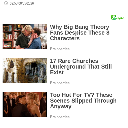
09:58 08/05/2026