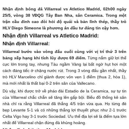
Nhận định bóng đá Villarreal vs Atletico Madrid, 02h00 ngày
25/5, vòng 38 VĐQG Tây Ban Nha, sân Ceramica. Trong một
trận cầu đỉnh cao đòi hỏi độ quái và bản lĩnh thép, thầy trò
HLV Diego Simeone là phương án đầu tư đáng tin cậy hơn.
Nhận định Villarreal vs Atletico Madrid:
Nhận định Villarreal:
Villarreal bước vào vòng đấu cuối cùng với vị trí thứ 3 trên
bảng xếp hạng khi tích lũy được 69 điểm.
Từng nắm giữ lợi thế
cực lớn trong tay, nhưng Tàu ngầm Vàng lại bất ngờ hụt hơi một
cách đáng tiếc ở chặng nước rút. Trong 3 vòng đấu gần nhất, thầy
trò HLV Marcelino chỉ giành được vỏn vẹn 1 điểm (thua 2, hòa 1),
mà mới nhất là thất bại 0-2 trên sân của Vallecano.
Dù vậy, khi được trở về pháo đài Estadio de la Ceramica, sự tự tin
của Villarreal chắc chắn sẽ tăng lên gấp bội. Biểu đồ thống kê sân
nhà chỉ ra rằng Villarreal đã thắng 4/5 trận vừa qua. Họ từng đè
bẹp Levante 5-1 và có những thắng lợi thuyết phục như 2-1 trước
Celta Vigo hay 3-1 trước Sociedad. Ưu thế địa lợi sẽ là điểm tựa lớn
nhất để Villarreal chặn đứng đà khủng hoảng.