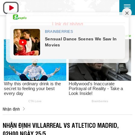
Link dự phòng
Nhận định
NHẬN ĐỊNH VILLARREAL VS ATLETICO MADRID,
02H00 NGÀY 25/5