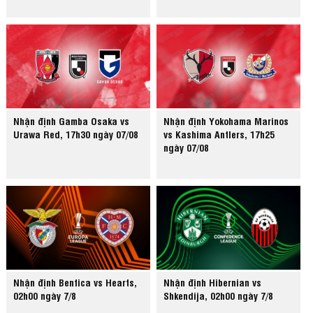
Nhận định Gamba Osaka vs
Nhận định Yokohama Marinos
Urawa Red, 17h30 ngày 07/08
vs Kashima Antlers, 17h25
ngày 07/08
Nhận định Benfica vs Hearts,
Nhận định Hibernian vs
02h00 ngày 7/8
Shkendija, 02h00 ngày 7/8