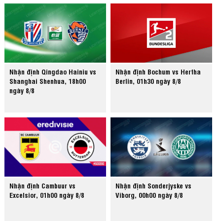
Nhận định Qingdao Hainiu vs
Nhận định Bochum vs Hertha
Shanghai Shenhua, 18h00
Berlin, 01h30 ngày 8/8
ngày 8/8
Nhận định Cambuur vs
Nhận định Sonderjyske vs
Excelsior, 01h00 ngày 8/8
Viborg, 00h00 ngày 8/8