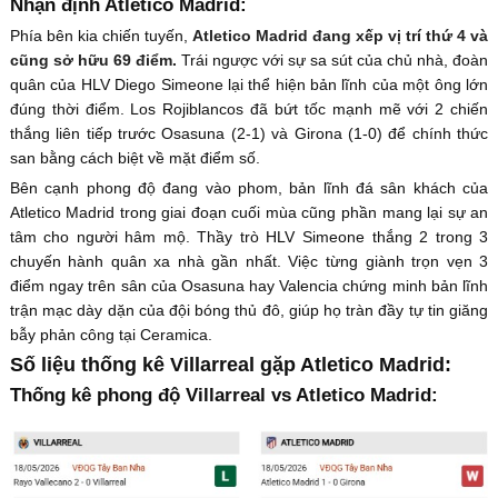
Nhận định Atletico Madrid:
Phía bên kia chiến tuyến,
Atletico Madrid đang xếp vị trí thứ 4 và
cũng sở hữu 69 điểm.
Trái ngược với sự sa sút của chủ nhà, đoàn
quân của HLV Diego Simeone lại thể hiện bản lĩnh của một ông lớn
đúng thời điểm. Los Rojiblancos đã bứt tốc mạnh mẽ với 2 chiến
thắng liên tiếp trước Osasuna (2-1) và Girona (1-0) để chính thức
san bằng cách biệt về mặt điểm số.
Bên cạnh phong độ đang vào phom, bản lĩnh đá sân khách của
Atletico Madrid trong giai đoạn cuối mùa cũng phần mang lại sự an
tâm cho người hâm mộ. Thầy trò HLV Simeone thắng 2 trong 3
chuyến hành quân xa nhà gần nhất. Việc từng giành trọn vẹn 3
điểm ngay trên sân của Osasuna hay Valencia chứng minh bản lĩnh
trận mạc dày dặn của đội bóng thủ đô, giúp họ tràn đầy tự tin giăng
bẫy phản công tại Ceramica.
Số liệu thống kê Villarreal gặp Atletico Madrid:
Thống kê phong độ Villarreal vs Atletico Madrid: