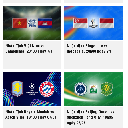
Nhận định Việt Nam vs
Nhận định Singapore vs
Campuchia, 20h00 ngày 7/8
Indonesia, 20h00 ngày 7/8
Nhận định Bayern Munich vs
Nhận định Beijing Guoan vs
Aston Villa, 19h00 ngày 07/08
Shenzhen Peng City, 18h35
ngày 07/08