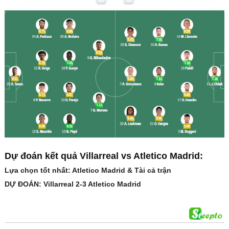
Dự đoán kết quả Villarreal vs Atletico Madrid:
Lựa chọn tốt nhất: Atletico Madrid & Tài cả trận
DỰ ĐOÁN: Villarreal 2-3 Atletico Madrid